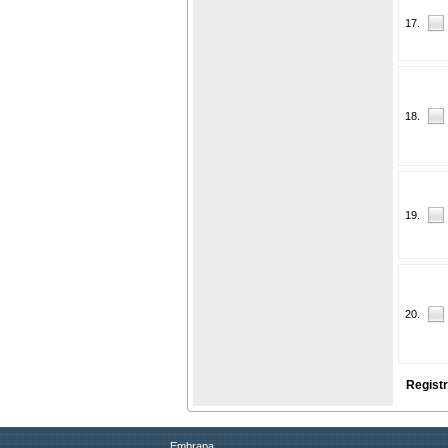
17.
18.
19.
20.
Registr
Embrapa