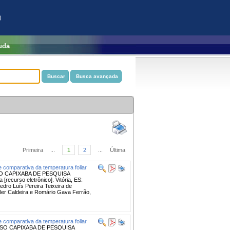
)
uda
Primeira
...
1
2
...
Última
e comparativa da temperatura foliar
O CAPIXABA DE PESQUISA
recurso eletrônico]. Vitória, ES:
edro Luís Pereira Teixeira de
kler Caldeira e Romário Gava Ferrão,
e comparativa da temperatura foliar
SO CAPIXABA DE PESQUISA