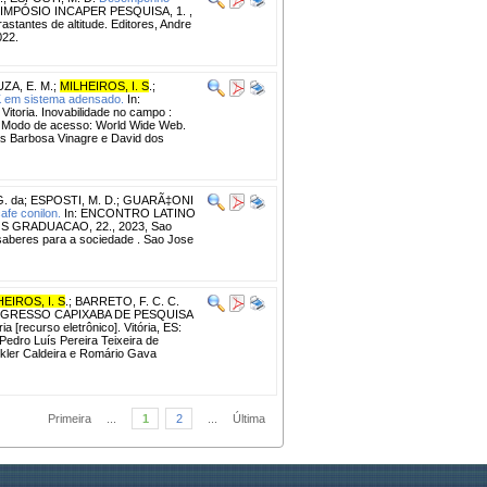
SIMPÓSIO INCAPER PESQUISA, 1. ,
astantes de altitude. Editores, Andre
022.
ZA, E. M.
;
MILHEIROS, I. S
.
;
 K em sistema adensado.
In:
itoria. Inovabilidade no campo :
33. Modo de acesso: World Wide Web.
as Barbosa Vinagre e David dos
G. da
;
ESPOSTI, M. D.
;
GUARÃ‡ONI
afe conilon.
In: ENCONTRO LATINO
 GRADUACAO, 22., 2023, Sao
saberes para a sociedade . Sao Jose
EIROS, I. S
.
;
BARRETO, F. C. C.
NGRESSO CAPIXABA DE PESQUISA
[recurso eletrônico]. Vitória, ES:
Pedro Luís Pereira Teixeira de
ckler Caldeira e Romário Gava
Primeira
...
1
2
...
Última