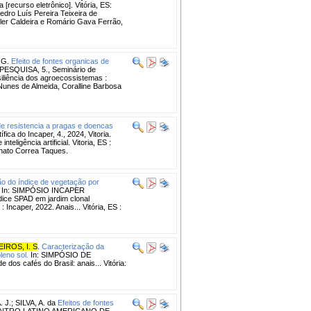
recurso eletrônico]. Vitória, ES:
edro Luís Pereira Teixeira de
kler Caldeira e Romário Gava Ferrão,
 G.
Efeito de fontes organicas de
ESQUISA, 5., Seminário de
esiliência dos agroecossistemas :
 Nunes de Almeida, Coralline Barbosa
 de resistencia a pragas e doencas
a do Incaper, 4., 2024, Vitoria.
ligência artificial. Vitoria, ES :
enato Correa Taques.
ão do índice de vegetação por
In: SIMPÓSIO INCAPER
ndice SPAD em jardim clonal
 Incaper, 2022. Anais... Vitória, ES :
IROS, I. S
.
Caracterização da
leno sol.
In: SIMPÓSIO DE
os cafés do Brasil: anais... Vitória:
 J.
;
SILVA, A. da
Efeitos de fontes
ONTRO LATINO AMERICANO DE