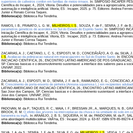
superiores de cafeeiros conilon em familias de meios-irmaos.
In: SIMPOSIO INCAPER PESQUI
Científica do Incaper, 4., 2024, Vitoria. Desafios e potencialidades para a agropecuária, pe
automação e inteligência artificial. Vitoria, ES : Incaper, 2025. p. 75. Editores: Andrea Ferr
Junior e Renato Correa Taques.
Biblioteca(s):
Biblioteca Rui Tendinha.
RAMOS, I. B.
;
PRAVATO, L. G. M.
;
MILHEIROS, I. S
.
;
SOUZA, F. de F.
;
SENRA, J. F. de B.
parametros geneticos de aceroleira no Sul do Estado do Espirito Santo.
In: SIMPOSIO INCA
Iniciação Científica do Incaper, 4., 2024, Vitoria. Desafios e potencialidades para a agrope
automação e inteligência artificial. Vitoria, ES : Incaper, 2025. p. 73. Editores: Andrea Ferr
Junior e Renato Correa Taques.
Biblioteca(s):
Biblioteca Rui Tendinha.
ZACARIAS, A. J.
;
CAETANO, L. C. S.
;
ESPOSTI, M. D.
;
CONCEIÃ‡ÃƒO, A. O. da
;
SILVA, J.
I. S
.
Avaliacao da polinizacao natural em maracujazeiro no Sul do Espirito Santo.
In: ENCO
INICIACAO CIENTIFICA, 26.; ENCONTRO LATINO AMERICANO DE POS GRADUACAO, 22.
SP. Ciencias basicas e o desenvolvimento sustentavel: a interface dos saberes para a so
UNIVAP, 2022.
Biblioteca(s):
Biblioteca Rui Tendinha.
ZACARIAS, A. J.
;
ESPOSTI, M. D.
;
SENRA, J. F. de B.
;
RAIMUNDO, E. G.
;
CONCEICAO, A.
R.
Crescimento de porta-enxerto de pinheira (Annona squamosa L.) em recipientes adubad
LATINO AMERICANO DE INICIACAO CIENTIFICA, 26.; ENCONTRO LATINO AMERICANO
Sao Jose dos Campos, SP. Ciencias basicas e o desenvolvimento sustentavel: a interface 
Jose dos Campos: UNIVAP, 2022.
Biblioteca(s):
Biblioteca Rui Tendinha.
PADOVAN, M. da P.
;
TAQUES, R. C.
;
MAIA, I. F.
;
BRESSAN JR., A.
;
MARQUES, N. B.
;
GRA
BROOK, R. M.
O efeito das arvores na interceptacao da chuva e na umidade do solo em caf
bananeira ou ingÃ¡.
In: ARAÃšJO, J. B. S.; SIQUEIRA, H. M. de; PANDOVAN, M. da P.; SALE
uma abordagem multidisciplinar. VitÃ³ria, ES : Incaper, 2024. p. 63-87. ISBN 978-85-89274-46-
Biblioteca(s):
Biblioteca Rui Tendinha.
SILVA, J. A. da S.
;
SENRA, J. F. de B.
;
SILVA, F. G. da
;
MILHEIROS, I. S
.
;
VEIGA, J. C. da S