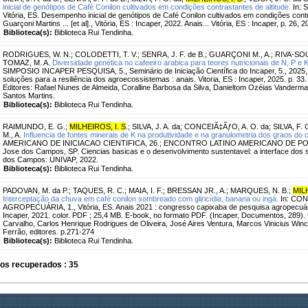
inicial de genótipos de Café Conilon cultivados em condições contrastantes de altitude.
In: 
Vitória, ES. Desempenho inicial de genótipos de Café Conilon cultivados em condições contr
Guarçoni Martins ... [et al]., Vitória, ES : Incaper, 2022. Anais... Vitória, ES : Incaper, p. 26, 2
Biblioteca(s):
Biblioteca Rui Tendinha.
RODRIGUES, W. N.
;
COLODETTI, T. V.
;
SENRA, J. F. de B.
;
GUARÇONI M., A.
;
RIVA-SOU
TOMAZ, M. A.
Diversidade genética no cafeeiro arabica para teores nutricionais de N, P e
SIMPOSIO INCAPER PESQUISA, 5., Seminário de Iniciação Científica do Incaper, 5., 2025, V
soluções para a resiliência dos agroecossistemas : anais. Vitoria, ES : Incaper, 2025. p. 
Editores: Rafael Nunes de Almeida, Coralline Barbosa da Silva, Danieltom Ozéias Vanderm
Santos Martins.
Biblioteca(s):
Biblioteca Rui Tendinha.
RAIMUNDO, E. G.
;
MILHEIROS, I. S
.
;
SILVA, J. A. da
;
CONCEIÃ‡ÃƒO, A. O. da
;
SILVA, F. 
M., A.
Influencia de fontes minerais de K na produtividade e na granulometria dos graos do c
AMERICANO DE INICIACAO CIENTIFICA, 26.; ENCONTRO LATINO AMERICANO DE POS
Jose dos Campos, SP. Ciencias basicas e o desenvolvimento sustentavel: a interface dos 
dos Campos: UNIVAP, 2022.
Biblioteca(s):
Biblioteca Rui Tendinha.
PADOVAN, M. da P.
;
TAQUES, R. C.
;
MAIA, I. F.
;
BRESSAN JR., A.
;
MARQUES, N. B.
;
MILH
Interceptação da chuva em café conilon sombreado com gliricídia, banana ou ingá.
In: CO
AGROPECUÁRIA, 1., Vitória, ES. Anais 2021 : congresso capixaba de pesquisa agropecuária 
Incaper, 2021. color. PDF ; 25,4 MB. E-book, no formato PDF. (Incaper, Documentos, 289). 
Carvalho, Carlos Henrique Rodrigues de Oliveira, José Aires Ventura, Marcos Vinicius Win
Ferrão, editores. p.271-274
Biblioteca(s):
Biblioteca Rui Tendinha.
os recuperados : 35