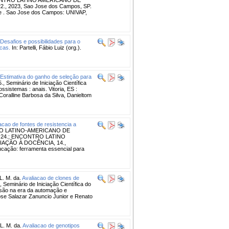
 2023, Sao Jose dos Campos, SP.
ade . Sao Jose dos Campos: UNIVAP,
Desafios e possibilidades para o
cas.
In: Partelli, Fábio Luiz (org.).
Estimativa do ganho de seleção para
Seminário de Iniciação Científica
ssistemas : anais. Vitoria, ES :
oralline Barbosa da Silva, Danieltom
cacao de fontes de resistencia a
O LATINO-AMERICANO DE
 24.; ENCONTRO LATINO
IAÇÃO À DOCÊNCIA, 14.,
ão: ferramenta essencial para
. M. da.
Avaliacao de clones de
minário de Iniciação Científica do
ensão na era da automação e
, Jose Salazar Zanuncio Junior e Renato
. M. da.
Avaliacao de genotipos