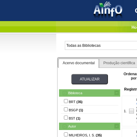
Ho
Acervo documental
Produção científica
Ordena
por
Registr
Biblioteca
BRT
(35)
BSGP
(1)
1.
BST
(1)
Autor
MILHEIROS, I. S.
(35)