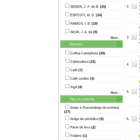
2.
SENRA, J. F. de B.
(25)
ESPOSTI, M. D.
(24)
RAMOS, I. B.
(10)
SILVA, J. A. da
(9)
3.
Mais...
Assunto
Coffea Canephora
(26)
Cafeicultura
(15)
4.
Café
(7)
Café conilon
(4)
Ingá
(4)
5.
Mais...
Tipo do material
Anais e Proceedings de eventos
(27)
Artigo de periódico
(5)
6.
Parte de livro
(2)
Folders
(1)