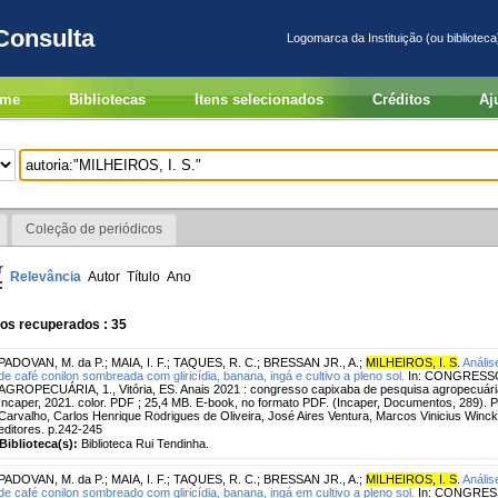
Consulta
Logomarca da Instituição (ou biblioteca
me
Bibliotecas
Itens selecionados
Créditos
Aj
Coleção de periódicos
r
Relevância
Autor
Título
Ano
:
os recuperados : 35
PADOVAN, M. da P.
;
MAIA, I. F.
;
TAQUES, R. C.
;
BRESSAN JR., A.
;
MILHEIROS, I. S
.
Anális
de café conilon sombreada com gliricídia, banana, ingá e cultivo a pleno sol.
In: CONGRESS
AGROPECUÁRIA, 1., Vitória, ES. Anais 2021 : congresso capixaba de pesquisa agropecuária [
Incaper, 2021. color. PDF ; 25,4 MB. E-book, no formato PDF. (Incaper, Documentos, 289). P
Carvalho, Carlos Henrique Rodrigues de Oliveira, José Aires Ventura, Marcos Vinicius Winc
editores. p.242-245
Biblioteca(s):
Biblioteca Rui Tendinha.
PADOVAN, M. da P.
;
MAIA, I. F.
;
TAQUES, R. C.
;
BRESSAN JR., A.
;
MILHEIROS, I. S
.
Anális
de café conilon sombreado com gliricídia, banana, ingá em cultivo a pleno sol.
In: CONGRES