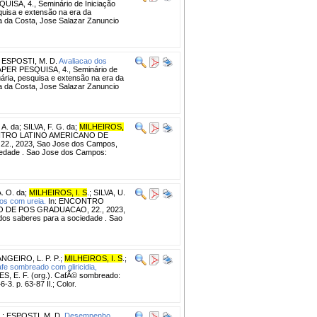
SA, 4., Seminário de Iniciação
squisa e extensão na era da
eira da Costa, Jose Salazar Zanuncio
;
ESPOSTI, M. D.
Avaliacao dos
PER PESQUISA, 4., Seminário de
cuária, pesquisa e extensão na era da
eira da Costa, Jose Salazar Zanuncio
 A. da
;
SILVA, F. G. da
;
MILHEIROS,
NTRO LATINO AMERICANO DE
, 2023, Sao Jose dos Campos,
ciedade . Sao Jose dos Campos:
 O. da
;
MILHEIROS, I. S
.
;
SILVA, U.
os com ureia.
In: ENCONTRO
 DE POS GRADUACAO, 22., 2023,
dos saberes para a sociedade . Sao
NGEIRO, L. P. P.
;
MILHEIROS, I. S
.
;
e sombreado com glirici­dia,
S, E. F. (org.). CafÃ© sombreado:
3. p. 63-87 Il.; Color.
.
;
ESPOSTI, M. D.
Desempenho