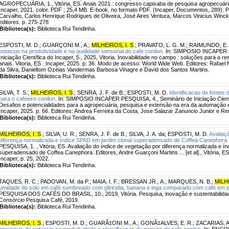
AGROPECUÁRIA, 1., Vitória, ES. Anais 2021 : congresso capixaba de pesquisa agropecuária [
Incaper, 2021. color. PDF ; 25,4 MB. E-book, no formato PDF. (Incaper, Documentos, 289). P
Carvalho, Carlos Henrique Rodrigues de Oliveira, José Aires Ventura, Marcos Vinicius Winc
editores. p. 275-278
Biblioteca(s):
Biblioteca Rui Tendinha.
ESPOSTI, M. D.
;
GUARÇONI M., A.
;
MILHEIROS, I. S
.
;
PRAVATO, L. G. M.
;
RAIMUNDO, E.
potassio na produtividade e na qualidade sensorial do cafe conilon.
In: SIMPOSIO INCAPER P
Iniciação Científica do Incaper, 5., 2025, Vitoria. Inovabilidade no campo : soluções para a r
anais. Vitoria, ES : Incaper, 2025. p. 36. Modo de acesso: World Wide Web. Editores: Rafael
da Silva, Danieltom Ozéias Vandermas Barbosa Vinagre e David dos Santos Martins.
Biblioteca(s):
Biblioteca Rui Tendinha.
SILVA, T. S.
;
MILHEIROS, I. S
.
;
SENRA, J. F. de B.
;
ESPOSTI, M. D.
Identificacao de fontes
para o cafeeiro conilon.
In: SIMPOSIO INCAPER PESQUISA, 4., Seminário de Iniciação Científic
Desafios e potencialidades para a agropecuária, pesquisa e extensão na era da automação e inte
Incaper, 2025. p. 66. Editores: Andrea Ferreira da Costa, Jose Salazar Zanuncio Junior e R
Biblioteca(s):
Biblioteca Rui Tendinha.
MILHEIROS, I. S
.
;
SILVA, U. R.
;
SENRA, J. F. de B.
;
SILVA, J. A. da
;
ESPOSTI, M. D.
Avaliaç
diferença normalizada e índice SPAD em jardim clonal superadensado de Coffea Canephora.
PESQUISA, 1. , Vitória, ES. Avaliação do índice de vegetação por diferença normalizada e í
superadensado de Coffea Canephora. Editores, Andre Guarçoni Martins ... [et al]., Vitória, ES :
Incaper, p. 25, 2022.
Biblioteca(s):
Biblioteca Rui Tendinha.
TAQUES, R. C.
;
PADOVAN, M. da P.
;
MAIA, I. F.
;
BRESSAN JR., A.
;
MARQUES, N. B.
;
MILHE
umidade do solo em café sombreado com gliricidia, banana e inga comparado com café em p
PESQUISA DOS CAFÉS DO BRASIL, 10., 2019, Vitória. Pesquisa, inovação e sustentabilidade d
Consórcio Pesquisa Café, 2019.
Biblioteca(s):
Biblioteca Rui Tendinha.
MILHEIROS, I. S
.
;
ESPOSTI, M. D.
;
GUARÃ‡ONI M., A.
;
GONÃ‡ALVES, E. R.
;
ZACARIAS, A.
organicas de potassio na produtividade e classificacao de peneira do cafe conilon.
In: ENC