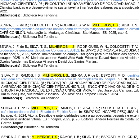
INICIACAO CIENTIFICA, 26.; ENCONTRO LATINO AMERICANO DE POS GRADUACAO, 22.,
Ciencias basicas e o desenvolvimento sustentavel: a interface dos saberes para a socied
2022.
Biblioteca(s):
Biblioteca Rui Tendinha.
SENRA, J. F. de B.
;
COLODETTI, T. V.
;
RODRIGUES, W. N.
;
MILHEIROS, I. S
.
;
SILVA, T. S.
melhoramento genetico do cafeeiro conilon como estrategia mitigadora das mudancas climati
CAFÉ CONILON: Adaptação às Mudanças Climáticas. São Mateus, ES: 2025, cap. 9.
Biblioteca(s):
Biblioteca Rui Tendinha.
SENRA, J. F. de B.
;
SILVA, T. S.
;
MILHEIROS, I. S
.
;
RODRIGUES, W. N.
;
COLODETTI, T. V.
produção de genótipos da cultivar Conquista ES8152.
In: SIMPOSIO INCAPER PESQUISA, 5., 
do Incaper, 5., 2025, Vitoria. Inovabilidade no campo : soluções para a resiliência dos agroeco
Incaper, 2025. p. 30. Modo de acesso: World Wide Web. Editores: Rafael Nunes de Almeida, C
Ozéias Vandermas Barbosa Vinagre e David dos Santos Martins.
Biblioteca(s):
Biblioteca Rui Tendinha.
SILVA, T. S.
;
RAMOS, I. B.
;
MILHEIROS, I. S
.
;
SENRA, J. F. de B.
;
ESPOSTI, M. D.
Identifi
ferrugem em Coffea Canephora no banco ativo de germoplasma do Incaper.
In: ENCONTR
INICIAÇÃO CIENTÍFICA, 28.; ENCONTRO LATINO AMERICANO DE PÓS GRADUAÇÃO,
AMERICANO DE INICIAÇÃO CIENTIFÍCA JÚNIOR, 18.; ENCONTRO NACIONAL DE INIC
ENCONTRO NACIONAL DE EXTENSÃO UNIVERSITÁRIA, 4.; São José dos Campos. Educaç
um mundo justo, sustentável e incluso. São José dos Campos: UNIVAP, 2024.
Biblioteca(s):
Biblioteca Rui Tendinha.
SENRA, J. F. de B.
;
MILHEIROS, I. S
.
;
RAMOS, I. B.
;
SILVA, T. S.
;
ESPOSTI, M. D.
;
CRUZ, L
cafeeiro conilon no Sul do Estado do Espirito Santo.
In: SIMPOSIO INCAPER PESQUISA, 4., Se
Incaper, 4., 2024, Vitoria. Desafios e potencialidades para a agropecuária, pesquisa e ext
inteligência artificial. Vitoria, ES : Incaper, 2025. p. 76. Editores: Andrea Ferreira da Costa
Correa Taques.
Biblioteca(s):
Biblioteca Rui Tendinha.
SENRA, J. F. de B.
;
MILHEIROS, I. S
.
;
RAMOS, I. B.
;
SILVA, T. S.
;
ESPOSTI, M. D.
;
CRUZ, L