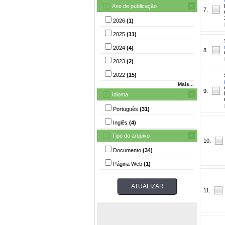
Ano de publicação
7.
2026
(1)
2025
(11)
2024
(4)
8.
2023
(2)
2022
(15)
Mais...
9.
Idioma
Português
(31)
Inglês
(4)
Tipo do arquivo
10.
Documento
(34)
Página Web
(1)
11.