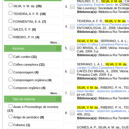
PAULINO, C. C.
;
SILVA, V. M. da
.
;
CA
Sooretama, Espírito Santo.
In: CONGR
SILVA, V. M. da.
(26)
3.
São Lourenço: Sociedade de Ecologia 
Biblioteca(s):
Biblioteca Rui Tendinh
TEIXEIRA, A. F. R.
(18)
TEIXEIRA, A. F. R.
;
SILVA, V. M. da
.
M
FORMENTINI, E. A.
(7)
consorciado com teca (Tectona grandi
4.
ENTOMOLOGIA, 22., 2008, Uberlândia.
SALES, E. F.
(6)
Biblioteca(s):
Biblioteca Rui Tendinh
RIBEIRO, P. H.
(4)
SILVA, V. M. da
.
;
SERRANO, L. A. L.
;
Mais...
conilon (Coffea Canephora Pierre ex F
DO BRASIL, 6., 2009, Vitória. Inovaçã
5.
Assunto
Café, 2009. 5 p.
Biblioteca(s):
Biblioteca Rui Tendinh
Café conilon
(11)
SERRANO, L. A. L.
;
SILVA, V. M. da
.
;
Coffea canephora
(11)
conilon (Coffea Canephora Pierre ex Fr
CAFÉS DO BRASIL, 6., 2009, Vitória. I
6.
Compostagem
(4)
Pesquisa Café, 2009. 6 p.
Biblioteca(s):
Biblioteca Rui Tendinh
Compostagem orgânica
(4)
SILVA, V. M. da
.
;
RIBEIRO, P. H.
;
TEI
Composto orgânico
(4)
base familiar : aspectos qualitativos,
7.
Mais...
jul-set 2011.
Biblioteca(s):
Biblioteca Rui Tendinh
Tipo do material
Anais e Proceedings de eventos
SILVA, V. M. da
.
;
RIBEIRO, P. H.
;
TEI
(17)
base familiar : aspectos qualitativos,
8.
409, 2011.
Artigo de periódico
(8)
Biblioteca(s):
Biblioteca Rui Tendinh
Folhetos
(1)
GOMES, A. P.
;
SILVA, A. M. da.
;
GUEL