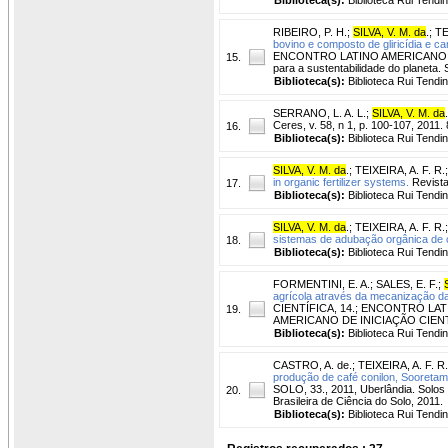
RIBEIRO, P. H.
;
SILVA, V. M. da
.
;
TE
bovino e composto de gliricídia e ca
ENCONTRO LATINO AMERICANO DE P
15.
para a sustentabilidade do planeta
Biblioteca(s):
Biblioteca Rui Tendi
SERRANO, L. A. L.
;
SILVA, V. M. da
.
Ceres, v. 58, n 1, p. 100-107, 2011. 
16.
Biblioteca(s):
Biblioteca Rui Tendi
SILVA, V. M. da
.
;
TEIXEIRA, A. F. R.
in organic fertilizer systems.
Revista
17.
Biblioteca(s):
Biblioteca Rui Tendi
SILVA, V. M. da
.
;
TEIXEIRA, A. F. R.
sistemas de adubação orgânica de c
18.
Biblioteca(s):
Biblioteca Rui Tendi
FORMENTINI, E. A.
;
SALES, E. F.
;
agrícola através da mecanização 
CIENTÍFICA, 14.; ENCONTRO L
19.
AMERICANO DE INICIAÇÃO CIENTÍ
Biblioteca(s):
Biblioteca Rui Tendi
CASTRO, A. de.
;
TEIXEIRA, A. F. R.
produção de café conilon, Sooretam
SOLO, 33., 2011, Uberlândia. Solos 
20.
Brasileira de Ciência do Solo, 2011.
Biblioteca(s):
Biblioteca Rui Tendi