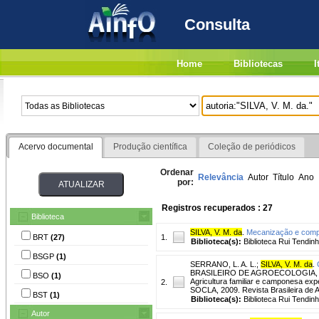
Consulta
Home
Bibliotecas
I
Acervo documental
Produção científica
Coleção de periódicos
Ordenar
Relevância
Autor
Título
Ano
por:
Registros recuperados : 27
Biblioteca
SILVA, V. M. da
.
Mecanização e com
BRT
(27)
1.
Biblioteca(s):
Biblioteca Rui Tendinh
BSGP
(1)
SERRANO, L. A. L.
;
SILVA, V. M. da
.
BRASILEIRO DE AGROECOLOGIA, 6
BSO
(1)
Agricultura familiar e camponesa exp
2.
SOCLA, 2009. Revista Brasileira de Ag
BST
(1)
Biblioteca(s):
Biblioteca Rui Tendinh
Autor