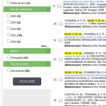
agroecológica da agricultura familiar:
Parte de livro
(1)
AGROECOLOGIA, 5., 2007, Guarapari. 
9.
Incaper como capítulo do livro PADO
Ano de publicação
capixaba. Vitória, ES: Incaper, 2008.
Biblioteca(s):
Biblioteca Rui Tendinh
2015
(3)
TEIXEIRA, A. F. R.
;
SILVA, V. M. da
.
2014
(2)
tabuleiros costeiros.
Coffee Science, 
10.
Biblioteca(s):
Biblioteca Rui Tendi
2013
(1)
SILVA, V. M. da
.
;
TEIXEIRA, A. F. R.
2011
(10)
plantação de café conilon (Coffea ca
CONGRESSO BRASILEIRO DE ENTOMOLO
11.
2010
(1)
2008.
Biblioteca(s):
Biblioteca Rui Tendin
Mais...
Idioma
SILVA, V. M. da
.
;
RIBEIRO, P. H.
;
TE
ramos de gliricídia.
In: ENCONTRO 
Português
(27)
AMERICANO DE PÓS GRADUAÇÃO, 11.
12.
sustentabilidade do planeta. São J
Tipo do arquivo
Biblioteca(s):
Biblioteca Rui Tendi
Documento
(26)
SILVA, V. M. da
.
;
FORMENTINI, E. A
Experimental de Produção Animal Ag
AGROECOLOGIA, 6., CONGRESSO LA
13.
camponesa experiências passadas e 
Brasileira de Agroecologia v. 4, n. 2,
Biblioteca(s):
Biblioteca Rui Tendi
CASTRO, A. de.
;
TEIXEIRA, A. F. R.
conilon.
In: ENCONTRO LATINO A
GRADUAÇÃO, 11., 2011, São José do
14.
dos Campos: UNIVAP, 2011.
Biblioteca(s):
Biblioteca Rui Tendi