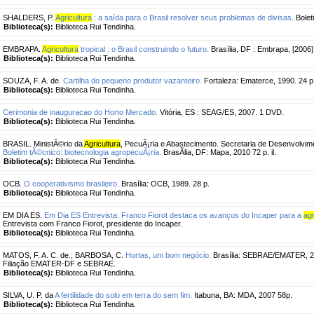
SHALDERS, P.
Agricultura
: a saída para o Brasil resolver seus problemas de divisas.
Boleti
Biblioteca(s):
Biblioteca Rui Tendinha.
EMBRAPA.
Agricultura
tropical : o Brasil construindo o futuro.
Brasília, DF : Embrapa, [2006]
Biblioteca(s):
Biblioteca Rui Tendinha.
SOUZA, F. A. de.
Cartilha do pequeno produtor vazanteiro.
Fortaleza: Ematerce, 1990. 24 p
Biblioteca(s):
Biblioteca Rui Tendinha.
Cerimonia de inauguracao do Horto Mercado.
Vitória, ES : SEAG/ES, 2007. 1 DVD.
Biblioteca(s):
Biblioteca Rui Tendinha.
BRASIL. MinistÃ©rio da
Agricultura
, PecuÃ¡ria e Abastecimento. Secretaria de Desenvolvim
Boletim tÃ©cnico: biotecnologia agropecuÃ¡ria.
BrasÃ­lia, DF: Mapa, 2010 72 p. il.
Biblioteca(s):
Biblioteca Rui Tendinha.
OCB.
O cooperativismo brasileiro.
Brasília: OCB, 1989. 28 p.
Biblioteca(s):
Biblioteca Rui Tendinha.
EM DIA ES.
Em Dia ES Entrevista: Franco Fiorot destaca os avanços do Incaper para a
agr
Entrevista com Franco Fiorot, presidente do Incaper.
Biblioteca(s):
Biblioteca Rui Tendinha.
MATOS, F. A. C. de.
;
BARBOSA, C.
Hortas, um bom negócio.
Brasília: SEBRAE/EMATER, 20
Filiação EMATER-DF e SEBRAE.
Biblioteca(s):
Biblioteca Rui Tendinha.
SILVA, U. P. da
A fertilidade do solo em terra do sem fim.
Itabuna, BA: MDA, 2007 58p.
Biblioteca(s):
Biblioteca Rui Tendinha.