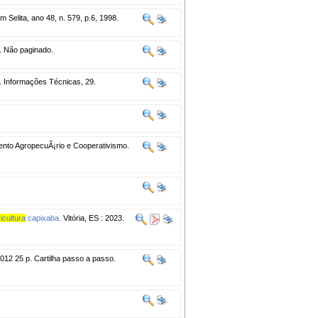
m Selita, ano 48, n. 579, p.6, 1998.
. Não paginado.
. Informações Técnicas, 29.
ento AgropecuÃ¡rio e Cooperativismo.
icultura
capixaba.
Vitória, ES : 2023.
12 25 p. Cartilha passo a passo.