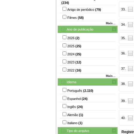
(234)
33.
Artigo de periódico
(79)
Filmes
(58)
Mais...
34.
Ano de publicação
2026
(2)
35.
2025
(25)
36.
2024
(25)
2023
(12)
37.
2022
(16)
Mais...
Idioma
38.
Português
(2.110)
Espanhol
(24)
39.
Inglês
(24)
Alemão
(1)
40.
Italiano
(1)
Tipo do arquivo
Registr