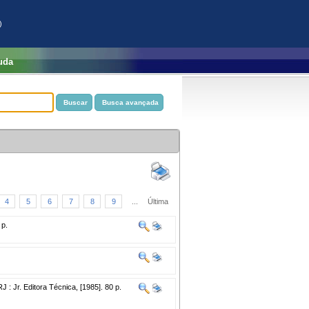
)
uda
4
5
6
7
8
9
...
Última
 p.
J : Jr. Editora Técnica, [1985]. 80 p.