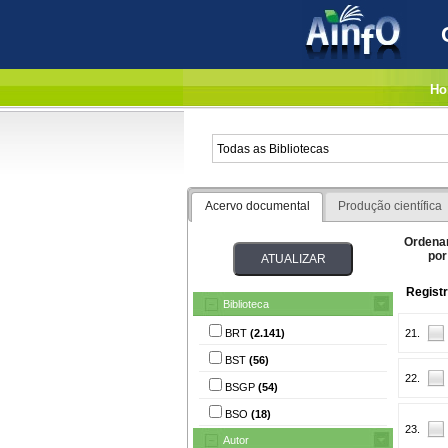
Ho
Acervo documental
Produção científica
Ordena
por
Registr
Biblioteca
BRT
(2.141)
21.
BST
(56)
22.
BSGP
(54)
BSO
(18)
23.
Autor