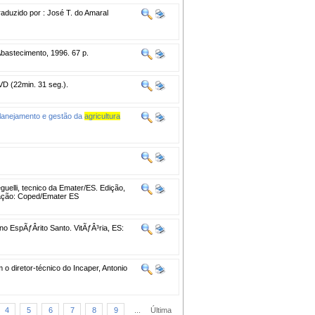
aduzido por : José T. do Amaral
bastecimento, 1996. 67 p.
D (22min. 31 seg.).
lanejamento e gestão da
agricultura
uelli, tecnico da Emater/ES. Edição,
zação: Coped/Emater ES
EspÃƒÂ­rito Santo. VitÃƒÂ³ria, ES:
 o diretor-técnico do Incaper, Antonio
4
5
6
7
8
9
...
Última