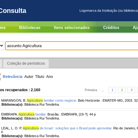
Consulta
Logomarca da Instituição (ou biblioteca
me
Bibliotecas
Itens selecionados
Créditos
Aj
Coleção de periódicos
r
Relevância
Autor
Título
Ano
:
os recuperados : 2.160
Primeira
...
1
2
3
MARANGON, B.
Agricultura
familiar como negócio.
Belo Horizonte : EMATER-MG, 2003. 32
Biblioteca(s):
Biblioteca Rui Tendinha.
EMBRAPA.
Agricultura
familiar.
Brasília : EMBRAPA, [19-?]. 44 p
Biblioteca(s):
Biblioteca Rui Tendinha.
LEAL, L. O. P.
Agricultura
de Israel : soluções que o Brasil pode aproveitar.
Rio de Janeiro, R
il.
Biblioteca(s):
Biblioteca Rui Tendinha.