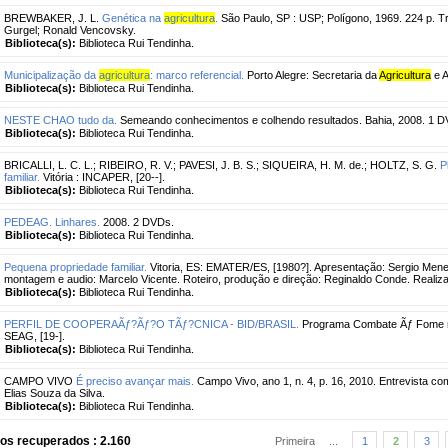
BREWBAKER, J. L.
Genética na
agricultura
.
São Paulo, SP : USP; Polígono, 1969. 224 p. Tr
Gurgel; Ronald Vencovsky.
Biblioteca(s):
Biblioteca Rui Tendinha.
Municipalização da
agricultura
: marco referencial.
Porto Alegre: Secretaria da
Agricultura
e A
Biblioteca(s):
Biblioteca Rui Tendinha.
NESTE CHAO tudo da.
Semeando conhecimentos e colhendo resultados. Bahia, 2008. 1 DV
Biblioteca(s):
Biblioteca Rui Tendinha.
BRICALLI, L. C. L.
;
RIBEIRO, R. V.
;
PAVESI, J. B. S.
;
SIQUEIRA, H. M. de.
;
HOLTZ, S. G.
P
familiar.
Vitória : INCAPER, [20--].
Biblioteca(s):
Biblioteca Rui Tendinha.
PEDEAG. Linhares.
2008. 2 DVDs.
Biblioteca(s):
Biblioteca Rui Tendinha.
Pequena propriedade familiar.
Vitoria, ES: EMATER/ES, [1980?]. Apresentação: Sergio Meneg
montagem e audio: Marcelo Vicente. Roteiro, produção e direção: Reginaldo Conde. Reali
Biblioteca(s):
Biblioteca Rui Tendinha.
PERFIL DE COOPERAÃƒ?Ãƒ?O TÃƒ?CNICA - BID/BRASIL.
Programa Combate Ãƒ Fome no 
SEAG, [19-].
Biblioteca(s):
Biblioteca Rui Tendinha.
CAMPO VIVO
É preciso avançar mais.
Campo Vivo, ano 1, n. 4, p. 16, 2010. Entrevista com
Elias Souza da Silva.
Biblioteca(s):
Biblioteca Rui Tendinha.
os recuperados : 2.160
Primeira
...
1
2
3