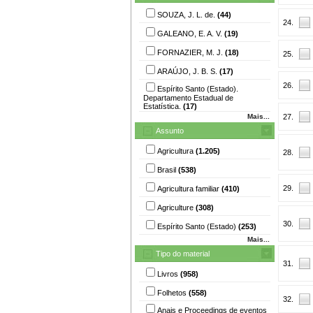
SOUZA, J. L. de.
(44)
24.
GALEANO, E. A. V.
(19)
FORNAZIER, M. J.
(18)
25.
ARAÚJO, J. B. S.
(17)
26.
Espírito Santo (Estado).
Departamento Estadual de
Estatística.
(17)
Mais...
27.
Assunto
Agricultura
(1.205)
28.
Brasil
(538)
29.
Agricultura familiar
(410)
Agriculture
(308)
30.
Espírito Santo (Estado)
(253)
Mais...
Tipo do material
31.
Livros
(958)
Folhetos
(558)
32.
Anais e Proceedings de eventos