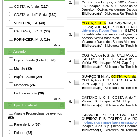
Científica do Incaper, 5., 2025, Vitor
2.
ES : Incaper, 2025. p. 71. Modo de a
COSTA, A. N. da.
(210)
Danieltom Ozéias Vandermas Barbosa
Biblioteca(s):
Biblioteca Rui Tendinh
COSTA, A. de F. S. da.
(130)
VENTURA, J. A.
(40)
COSTA, A. N. da
.
;
GUARÇONI M., A.
F. S da
;
ROCHA, L. P.
;
BORTOLINI, M
siderúrgico Revsol Plus I.
In: SIMPOSI
CAETANO, L. C. S.
(39)
Inovabilidade no campo : soluções par
3.
acesso: World Wide Web. Editores: R
FORNAZIER, M. J.
(19)
Vinagre e David dos Santos Martins.
Mais...
Biblioteca(s):
Biblioteca Rui Tendinh
Assunto
COSTA, A. de F. S. da.
;
CAETANO, L.
CAETANO, L. C. S.; COSTA, A. de F. S
Espírito Santo (Estado)
(58)
4.
Vitória, ES : Incaper, 2024. Cap. 2, p.
Biblioteca(s):
Biblioteca Rui Tendinh
Mamão
(33)
GUARÇONI M., A.
;
COSTA, A. N. da
.
Espírito Santo
(29)
COSTA, A. de F. S. da.; COSTA, A. N. 
5.
2024. Cap. 4, p. 113-133.
Mamoeiro
(24)
Biblioteca(s):
Biblioteca Rui Tendinh
Lodo de esgoto
(20)
CAETANO, L. C. S.
;
COSTA, A. de F. 
Mais...
Vitória, ES : Incaper, 2024. 368 p.
6.
Tipo do material
Biblioteca(s):
Biblioteca Rui Tendinh
Anais e Proceedings de eventos
CARVALHO, P. L. P. T.
;
SILVA, F. M. 
(83)
QUEIROZ, R. B.
;
TOLEDO, J. V.
;
RO
mudanca do clima e baixa emissao de
7.
Parte de livro
(36)
Incaper, 2023. 86p. (Incaper. Docume
Biblioteca(s):
Biblioteca Rui Tendinh
Folders
(23)