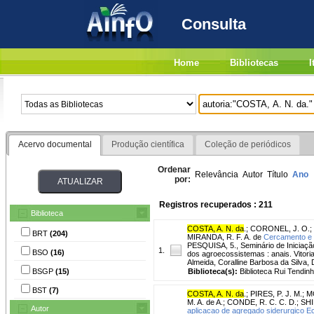
Consulta
Home
Bibliotecas
I
Acervo documental
Produção científica
Coleção de periódicos
Ordenar
Relevância
Autor
Título
Ano
por:
Registros recuperados : 211
Biblioteca
COSTA, A. N. da
.
;
CORONEL, J. O.
;
BRT
(204)
MIRANDA, R. F. A. de
Cercamento e r
PESQUISA, 5., Seminário de Iniciação 
1.
BSO
(16)
dos agroecossistemas : anais. Vitori
Almeida, Coralline Barbosa da Silva
BSGP
(15)
Biblioteca(s):
Biblioteca Rui Tendinh
BST
(7)
COSTA, A. N. da
.
;
PIRES, P. J. M.
;
MO
M. A. de A.
;
CONDE, R. C. C. D.
;
SHI
Autor
aplicacao de agregado siderurgico E