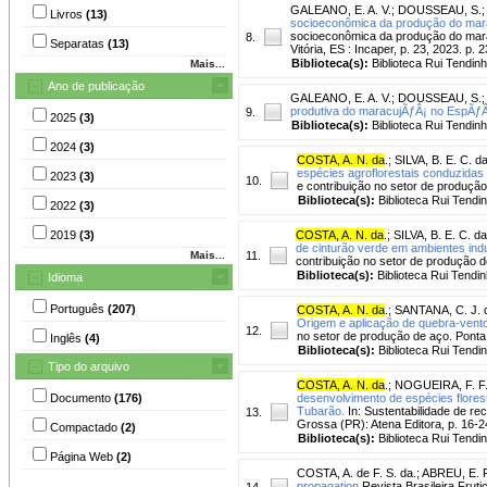
GALEANO, E. A. V.
;
DOUSSEAU, S.
Livros
(13)
socioeconômica da produção do mar
socioeconômica da produção do maracuj
8.
Separatas
(13)
Vitória, ES : Incaper, p. 23, 2023. p. 2
Biblioteca(s):
Biblioteca Rui Tendinh
Mais...
Ano de publicação
GALEANO, E. A. V.
;
DOUSSEAU, S.
produtiva do maracujÃƒÂ¡ no EspÃƒÂ­
9.
2025
(3)
Biblioteca(s):
Biblioteca Rui Tendinh
2024
(3)
COSTA, A. N. da
.
;
SILVA, B. E. C. d
espécies agroflorestais conduzidas
2023
(3)
10.
e contribuição no setor de produção
Biblioteca(s):
Biblioteca Rui Tendi
2022
(3)
2019
(3)
COSTA, A. N. da
.
;
SILVA, B. E. C. da
de cinturão verde em ambientes indu
Mais...
11.
contribuição no setor de produção d
Biblioteca(s):
Biblioteca Rui Tendin
Idioma
Português
(207)
COSTA, A. N. da
.
;
SANTANA, C. J. 
Origem e aplicação de quebra-vent
12.
no setor de produção de aço. Ponta 
Inglês
(4)
Biblioteca(s):
Biblioteca Rui Tendi
Tipo do arquivo
COSTA, A. N. da
.
;
NOGUEIRA, F. F
Documento
(176)
desenvolvimento de espécies flores
Tubarão.
In: Sustentabilidade de rec
13.
Grossa (PR): Atena Editora, p. 16-2
Compactado
(2)
Biblioteca(s):
Biblioteca Rui Tendi
Página Web
(2)
COSTA, A. de F. S. da.
;
ABREU, E. F
propagation
Revista Brasileira Frutic
14.