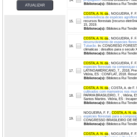
Biblioteca(s):
Biblioteca Rui Tendi
COSTA, A. N. da
.
;
NOGUEIRA, F. F
sobrevivência de espécies agroflor
recursos florestais [recurso eletrôn
15.
15, 2019.
Biblioteca(s):
Biblioteca Rui Tendi
COSTA, A. N. da
.
;
NOGUEIRA, F. F
desenvolvimento de especies flores
Tubarão.
In: CONGRESO FORESTAL L
16.
climaticas : desafios para o seculo
Biblioteca(s):
Biblioteca Rui Tendi
COSTA, A. N. da
.
;
NOGUEIRA, F. F
especies florestais na composiçao d
LATINOAMERICANO, 7., 2018, Preser
17.
Vitória, ES : CONFLAT, 2018. Resu
Biblioteca(s):
Biblioteca Rui Tendi
COSTA, A. N. da
.
;
COSTA, A. de F. S
cultivados com mamoeiros nos muni
PAPAYA BRASILEIRO, 7. , Vitória, ES.
18.
Santos Martins. Vitória, ES : Incaper
Biblioteca(s):
Biblioteca Rui Tendi
NOGUEIRA, F. F.
;
COSTA, A. N. da
espécies florestais para a composi
19.
CONGRESSO BRASILEIRO DE REFLOR
Biblioteca(s):
Biblioteca Rui Tendi
COSTA, A. N. da
.
;
NOGUEIRA, F. F