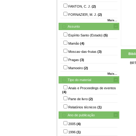
FANTON, C. J.
(2)
FORNAZIER, M. J.
(2)
Mais...
Assunto
Espírito Santo (Estado)
(5)
Mamão
(4)
Moscas-das-frutas
(3)
Bibl
Pragas
(3)
BRT
Mamoeiro
(2)
Mais...
Tipo do material
Anais e Proceedings de eventos
(4)
Parte de livro
(2)
Relatórios técnicos
(1)
Ano de publicação
2005
(4)
1996
(1)