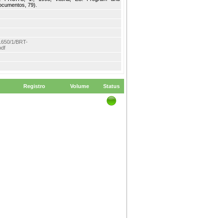
ocumentos, 79).
m/1650/1/BRT-
pdf
Registro
Volume
Status