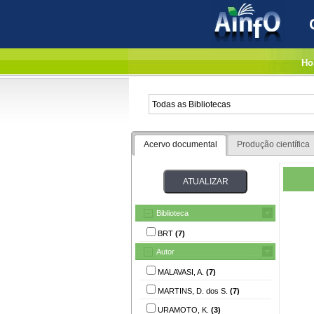
Ho
Acervo documental
Produção científica
Biblioteca
BRT
(7)
Autor
MALAVASI, A.
(7)
MARTINS, D. dos S.
(7)
URAMOTO, K.
(3)