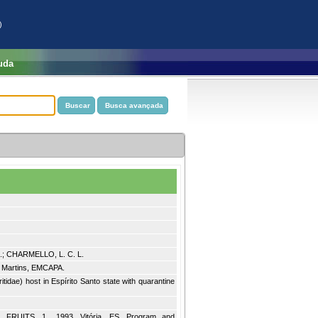
)
uda
S.; CHARMELLO, L. C. L.
 Martins, EMCAPA.
ritidae) host in Espírito Santo state with quarantine
UITS, 1., 1993, Vitória, ES. Program and