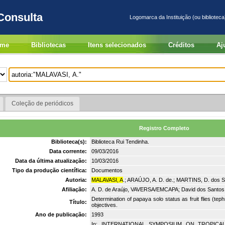
Consulta
Logomarca da Instituição (ou biblioteca
me
Bibliotecas
Itens selecionados
Créditos
Aj
Coleção de periódicos
Registro Completo
Biblioteca(s):
Biblioteca Rui Tendinha.
Data corrente:
09/03/2016
Data da última atualização:
10/03/2016
Tipo da produção científica:
Documentos
Autoria:
MALAVASI, A
.; ARAÚJO, A. D. de.; MARTINS, D. dos 
Afiliação:
A. D. de Araújo, VAVERSA/EMCAPA; David dos Santos
Determination of papaya solo status as fruit flies (teph
Título:
objectives.
Ano de publicação:
1993
In: INTERNATIONAL SYMPOSIUM ON TROPICAL FR