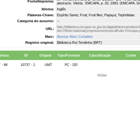
Fonte/Imprenta:
abstracts. Vitória : EMCAPA, p. 20, 1993. (EMCAPA. D
Idioma:
Inglês
Palavras-Chave:
Espírito Santo; Fruit; Fruit flies; Papaya; Tephritidae.
Categoria do assunto:
--
http://biblioteca.incaper.es.gov.br/digital/bitstream/ite
URL:
doc79internationalsymposiumontropicalfruits-Emcapa.
Marc:
Mostrar Marc Completo
Registro original:
Biblioteca Rui Tendinha (BRT)
ioteca
ID
Origem
Tipo/Formato
Classificação
Cutter
 - MI
10737 - 1
UMT
PC - DD
Voltar