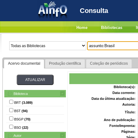
Consulta
Home
Bibliotecas
I
Acervo documental
Produção científica
Coleção de periódicos
Biblioteca(s):
Data corrente:
Biblioteca
Data da última atualização:
BRT
(3.089)
Autoria:
BST
(94)
Título:
BSGP
(70)
Ano de publicação:
Fonte/Imprenta:
BSO
(22)
Páginas:
Autor
Série: