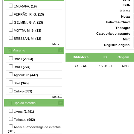
ISBN:
EMBRAPA.
(19)
Idioma:
FERRÃO, R. G.
(13)
Notas:
Palavras-Chave:
GELMINI, G. A.
(13)
Thesagro:
MOTTA, M. B.
(13)
Categoria do assunto:
BRESSAN, M.
(12)
Marc:
Mais...
Registro original:
Assunto
Biblioteca
ID
Origem
Brasil
(2.854)
BRT - AG
15311 - 1
ADD
Brazil
(724)
Agricultura
(447)
Solo
(345)
Cultivo
(333)
Mais...
Tipo do material
Livros
(1.491)
Folhetos
(962)
Anais e Proceedings de eventos
(319)