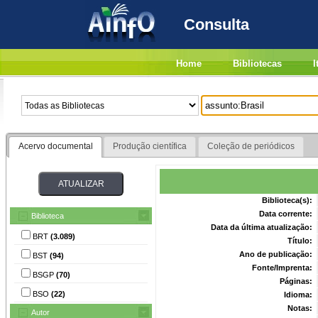
Consulta
Home
Bibliotecas
I
Acervo documental
Produção científica
Coleção de periódicos
Biblioteca(s):
Data corrente:
Biblioteca
Data da última atualização:
BRT
(3.089)
Título:
Ano de publicação:
BST
(94)
Fonte/Imprenta:
BSGP
(70)
Páginas:
BSO
(22)
Idioma:
Notas:
Autor