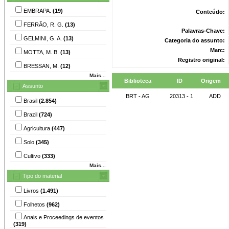
EMBRAPA.
(19)
Conteúdo:
FERRÃO, R. G.
(13)
Palavras-Chave:
GELMINI, G. A.
(13)
Categoria do assunto:
Marc:
MOTTA, M. B.
(13)
Registro original:
BRESSAN, M.
(12)
Mais...
Biblioteca
ID
Origem
Assunto
BRT - AG
20313 - 1
ADD
Brasil
(2.854)
Brazil
(724)
Agricultura
(447)
Solo
(345)
Cultivo
(333)
Mais...
Tipo do material
Livros
(1.491)
Folhetos
(962)
Anais e Proceedings de eventos
(319)