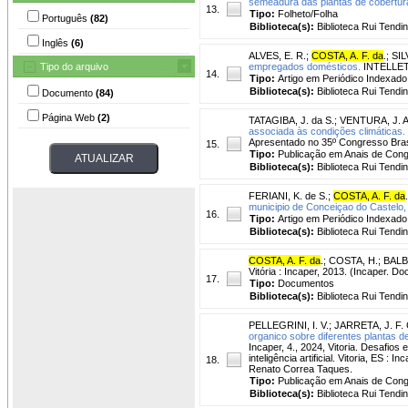
semeadura das plantas de cobertur
13.
Tipo:
Folheto/Folha
Português
(82)
Biblioteca(s):
Biblioteca Rui Tendi
Inglês
(6)
ALVES, E. R.
;
COSTA, A. F. da
.
;
SIL
Tipo do arquivo
empregados domésticos.
INTELLETTO
14.
Tipo:
Artigo em Periódico Indexado
Biblioteca(s):
Biblioteca Rui Tendi
Documento
(84)
Página Web
(2)
TATAGIBA, J. da S.
;
VENTURA, J. A
associada às condições climáticas.
Apresentado no 35º Congresso Brasil
15.
Tipo:
Publicação em Anais de Con
Biblioteca(s):
Biblioteca Rui Tendi
FERIANI, K. de S.
;
COSTA, A. F. da
.
municipio de Conceiçao do Castelo,
16.
Tipo:
Artigo em Periódico Indexado
Biblioteca(s):
Biblioteca Rui Tendi
COSTA, A. F. da
.
;
COSTA, H.
;
BALBI
Vitória : Incaper, 2013. (Incaper. D
17.
Tipo:
Documentos
Biblioteca(s):
Biblioteca Rui Tendi
PELLEGRINI, I. V.
;
JARRETA, J. F. 
organico sobre diferentes plantas d
Incaper, 4., 2024, Vitoria. Desafio
inteligência artificial. Vitoria, ES 
18.
Renato Correa Taques.
Tipo:
Publicação em Anais de Con
Biblioteca(s):
Biblioteca Rui Tendi