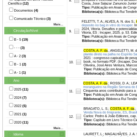
8.
Científico
(12)
Costa, Jose Salazar Zanuncio Junio
Tipo:
Publicação em Anais de Cong
Documentos
(4)
Biblioteca(s):
Biblioteca Rui Tendinh
Comunicado Técnico
(3)
FELETTI, T. A.
;
ALVES, A. N. dos S.
;
Mais...
deposito no bag in vitro do Incaper.
In
2024, Vitoria. Desafios e potencialid
Circulação/Nível
9.
Vitoria, ES : Incaper, 2025. p. 53. 
Tipo:
Publicação em Anais de Cong
B - 5
(19)
Biblioteca(s):
Biblioteca Rui Tendinh
- - -
(3)
COSTA, A. F. da
.
;
ANGELETTI, M. da
plantio direto na palha no Espírito S
A - 2
(3)
2021 : congresso capixaba de pesqui
book, no formato PDF. (Incaper, Do
10.
B - 1
(2)
Oliveira, José Aires Ventura, Marco
Tipo:
Publicação em Anais de Con
A - 1
(1)
Biblioteca(s):
Biblioteca Rui Tendi
Ano
COSTA, A. F. da
.
;
ROSSI, D. A.
;
LEA
morangueiro na Região Serrana do E
2025
(11)
Cinquenta anos contribuindo para a 
11.
Tipo:
Publicação em Anais de Con
2024
(7)
Biblioteca(s):
Biblioteca Rui Tendin
2022
(5)
BRAGATO, L. S.
;
COSTA, A. F. da
.
;
Venda Nova do Imigrante, ES, Brasil
2021
(1)
Carlos: Pedro & João Editores, cap.
12.
Tipo:
Capítulo em Livro Técnico-Cie
2020
(11)
Biblioteca(s):
Biblioteca Rui Tendi
Mais...
LAURETT, L.
;
MAGALHÃƒES. J. A. 
Idioma