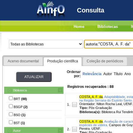
Consulta
Home
Bibliotecas
I
Acervo documental
Produção científica
Coleção de periódicos
Ordenar
Relevância
Autor
Título
Ano
por:
Registros recuperados : 88
Biblioteca
COSTA, A. F. da
.
Adaptabilidade, est
BRT
(88)
na Região Serrana do Espírito Santo.
Orientador: Nilton Rocha Leal, UENF.
1.
BSGP
(2)
Tipo:
Pós-Graduação
Biblioteca(s):
Biblioteca Rui Tendinh
BSO
(1)
COSTA, A. F. da
.
Avaliação de caract
BST
(1)
espécies de videira.
Campos de Goyta
Pereira. UENF.
2.
Autor
Tipo:
Pós-Graduação