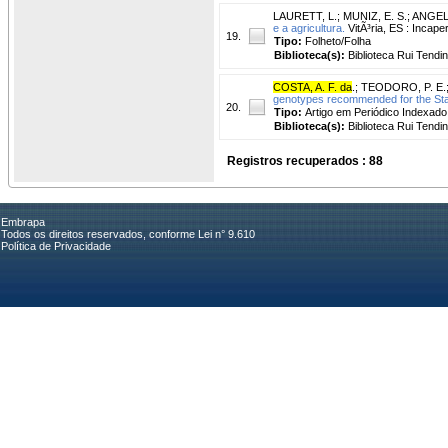
LAURETT, L.
;
MUNIZ, E. S.
;
ANGELE
e a agricultura.
VitÃ³ria, ES : Incap
19.
Tipo:
Folheto/Folha
Biblioteca(s):
Biblioteca Rui Tendi
COSTA, A. F. da
.
;
TEODORO, P. E.
genotypes recommended for the Stat
20.
Tipo:
Artigo em Periódico Indexado
Biblioteca(s):
Biblioteca Rui Tendi
Registros recuperados : 88
Embrapa
Todos os direitos reservados, conforme Lei n° 9.610
Política de Privacidade