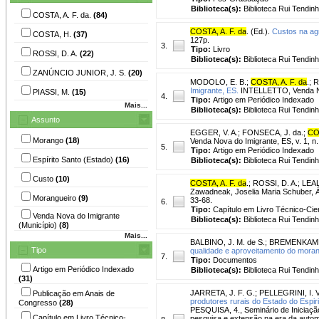
Biblioteca(s):
Biblioteca Rui Tendinh
COSTA, A. F. da.
(84)
COSTA, A. F. da
. (Ed.).
Custos na agr
COSTA, H.
(37)
127p.
3.
Tipo:
Livro
ROSSI, D. A.
(22)
Biblioteca(s):
Biblioteca Rui Tendinh
ZANÚNCIO JUNIOR, J. S.
(20)
MODOLO, E. B.
;
COSTA, A. F. da
.
;
R
Imigrante, ES.
INTELLETTO, Venda Nova
PIASSI, M.
(15)
4.
Tipo:
Artigo em Periódico Indexado
Mais...
Biblioteca(s):
Biblioteca Rui Tendinh
Assunto
EGGER, V. A.
;
FONSECA, J. da.
;
COS
Morango
(18)
Venda Nova do Imigrante, ES, v. 1, n.
5.
Tipo:
Artigo em Periódico Indexado
Espírito Santo (Estado)
(16)
Biblioteca(s):
Biblioteca Rui Tendinh
Custo
(10)
COSTA, A. F. da
.
;
ROSSI, D. A.
;
LEAL
Zawadneak, Joselia Maria Schuber, Át
Morangueiro
(9)
33-68.
6.
Tipo:
Capítulo em Livro Técnico-Cien
Venda Nova do Imigrante
Biblioteca(s):
Biblioteca Rui Tendinh
(Município)
(8)
Mais...
BALBINO, J. M. de S.
;
BREMENKAMP,
Tipo
qualidade e aproveitamento do mora
7.
Tipo:
Documentos
Artigo em Periódico Indexado
Biblioteca(s):
Biblioteca Rui Tendin
(31)
JARRETA, J. F. G.
;
PELLEGRINI, I. V
Publicação em Anais de
produtores rurais do Estado do Espir
Congresso
(28)
PESQUISA, 4., Seminário de Iniciação 
Capítulo em Livro Técnico-
pesquisa e extensão na era da automaçã