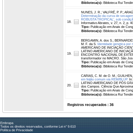
Biblioteca(s):
Biblioteca Rui Tendi
NUNES, J. R.
;
VALFRÉ, P. P.
;
ARAÚJ
Determinação da curva de secagem 
ROBUSTA TROPICAL', sob condição a
18.
Informativo Abrates, v. 27, n. 2, p. 4
Tipo:
Publicação em Anais de Con
Biblioteca(s):
Biblioteca Rui Tendi
BERGAMIN, A. dos S.
;
BERNARDES,
M. F. da S.
Identidade genetica por
AMERICANO DE INICIAÇÃO CIEN
LATINO AMERICANO DE INICIAÇÃ
19.
ENCONTRO NACIONAL DE EXTENSÃO
transformador no MACRO. São Jos
Tipo:
Publicação em Anais de Con
Biblioteca(s):
Biblioteca Rui Tendi
CARIAS, C. M. de O. M.
;
GUILHEN, 
em feijão comum via REM/BLUP.
In
LATINO AMERICANO DE PÓS GRAD
20.
dos Campos. Ciência Que Aproxima
Tipo:
Publicação em Anais de Con
Biblioteca(s):
Biblioteca Rui Tendi
Registros recuperados : 36
Embrapa
Todos os direitos reservados, conforme Lei n° 9.610
Política de Privacidade