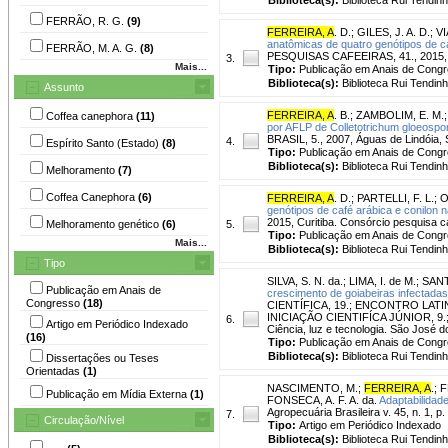
FERRÃO, R. G.
(9)
FERREIRA, A
. D.
;
GILES, J. A. D.
;
VI
anatômicas de quatro genótipos de ca
FERRÃO, M. A. G.
(8)
PESQUISAS CAFEEIRAS, 41., 2015, Po
3.
Mais...
Tipo:
Publicação em Anais de Cong
Biblioteca(s):
Biblioteca Rui Tendinh
Assunto
FERREIRA, A
. B.
;
ZAMBOLIM, E. M.
Coffea canephora
(11)
por AFLP de Colletotrichum gloeospor
BRASIL, 5., 2007, Águas de Lindóia, S
4.
Espírito Santo (Estado)
(8)
Tipo:
Publicação em Anais de Cong
Biblioteca(s):
Biblioteca Rui Tendinh
Melhoramento
(7)
Coffea Canephora
(6)
FERREIRA, A
. D.
;
PARTELLI, F. L.
;
O
genótipos de café arábica e conilon n
2015, Curitiba. Consórcio pesquisa c
Melhoramento genético
(6)
5.
Tipo:
Publicação em Anais de Cong
Mais...
Biblioteca(s):
Biblioteca Rui Tendinh
Tipo
SILVA, S. N. da.
;
LIMA, I. de M.
;
SANT
Publicação em Anais de
crescimento de goiabeiras infectadas
Congresso
(18)
CIENTÍFICA, 19.; ENCONTRO LA
INICIAÇÃO CIENTIFÍCA JÚNIOR, 9
6.
Artigo em Periódico Indexado
Ciência, luz e tecnologia. São José
(16)
Tipo:
Publicação em Anais de Cong
Biblioteca(s):
Biblioteca Rui Tendinh
Dissertações ou Teses
Orientadas
(1)
NASCIMENTO, M.
;
FERREIRA, A
.
;
F
Publicação em Mídia Externa
(1)
FONSECA, A. F. A. da.
Adaptabilidad
Agropecuária Brasileira v. 45, n. 1, p.
7.
Circulação/Nível
Tipo:
Artigo em Periódico Indexado
Biblioteca(s):
Biblioteca Rui Tendinh