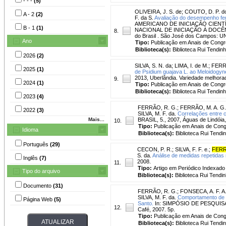
- - -
(5)
OLIVEIRA, J. S. de
;
COUTO, D. P. d
A - 2
(2)
F. da S.
Avaliação do desempenho feno
AMERICANO DE INICIAÇÃO CIENT
B - 1
(1)
NACIONAL DE INICIAÇÃO À DOCÊNCIA, 
8.
do Brasil . São José dos Campos: U
Ano
Tipo:
Publicação em Anais de Cong
Biblioteca(s):
Biblioteca Rui Tendinh
2026
(2)
SILVA, S. N. da
;
LIMA, I. de M.
;
FERRE
2025
(1)
de Psidium guajava L. ao Meloidogyne
2013, Uberlândia. Variedade melhorad
9.
2024
(1)
Tipo:
Publicação em Anais de Cong
Biblioteca(s):
Biblioteca Rui Tendinh
2023
(4)
FERRÃO, R. G.
;
FERRÃO, M. A. G.
2022
(3)
SILVA, M. F. da.
Correlações entre c
Mais...
BRASIL, 5., 2007, Águas de Lindóia,
10.
Tipo:
Publicação em Anais de Con
Idioma
Biblioteca(s):
Biblioteca Rui Tendi
Português
(29)
CECON, P. R.
;
SILVA, F. F. e.
;
FERR
S. da.
Análise de medidas repetidas 
Inglês
(7)
2008.
11.
Tipo:
Artigo em Periódico Indexado
Tipo do arquivo
Biblioteca(s):
Biblioteca Rui Tendin
Documento
(31)
FERRÃO, R. G.
;
FONSECA, A. F. A.
SILVA, M. F. da.
Comportamento de c
Página Web
(5)
Santo.
In: SIMPÓSIO DE PESQUISA D
12.
Café, 2007. 5p.
Tipo:
Publicação em Anais de Con
Biblioteca(s):
Biblioteca Rui Tendi