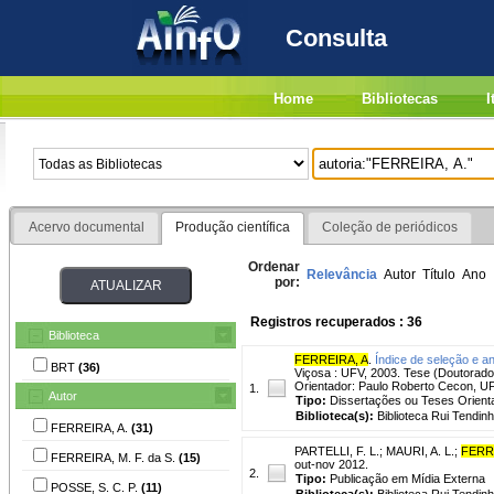
Consulta
Home
Bibliotecas
I
Acervo documental
Produção científica
Coleção de periódicos
Ordenar
Relevância
Autor
Título
Ano
por:
Registros recuperados : 36
Biblioteca
FERREIRA, A
.
Índice de seleção e a
BRT
(36)
Viçosa : UFV, 2003. Tese (Doutorado
Orientador: Paulo Roberto Cecon, U
1.
Autor
Tipo:
Dissertações ou Teses Orient
Biblioteca(s):
Biblioteca Rui Tendinh
FERREIRA, A.
(31)
PARTELLI, F. L.
;
MAURI, A. L.
;
FERR
FERREIRA, M. F. da S.
(15)
out-nov 2012.
2.
Tipo:
Publicação em Mídia Externa
POSSE, S. C. P.
(11)
Biblioteca(s):
Biblioteca Rui Tendinh