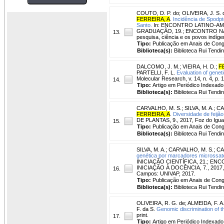
COUTO, D. P. do
;
OLIVEIRA, J. S. 
FERREIRA, A
.
Incidência de Spodpt
Santo.
In: ENCONTRO LATINO-AM
GRADUAÇÃO, 19.; ENCONTRO NACIO
13.
pesquisa, ciência e os povos indíg
Tipo:
Publicação em Anais de Con
Biblioteca(s):
Biblioteca Rui Tendi
DALCOMO, J. M.
;
VIEIRA, H. D.
;
F
PARTELLI, F. L.
Evaluation of genet
Molecular Research, v. 14, n. 4, p.
14.
Tipo:
Artigo em Periódico Indexado
Biblioteca(s):
Biblioteca Rui Tendi
CARVALHO, M. S.
;
SILVA, M. A.
;
CA
FERREIRA, A
.
Diversidade de feijão
DE PLANTAS, 9., 2017, Foz do Iguaç
15.
Tipo:
Publicação em Anais de Con
Biblioteca(s):
Biblioteca Rui Tendi
SILVA, M. A.
;
CARVALHO, M. S.
;
CA
genética por marcadores microssatéli
INICIAÇÃO CIENTÍFICA, 21.; 
INICIAÇÃO À DOCÊNCIA, 7., 2017, 
16.
Campos: UNIVAP, 2017.
Tipo:
Publicação em Anais de Con
Biblioteca(s):
Biblioteca Rui Tendi
OLIVEIRA, R. G. de
;
ALMEIDA, F. A.
F. da S.
Genomic discrimination of t
print.
17.
Tipo:
Artigo em Periódico Indexado