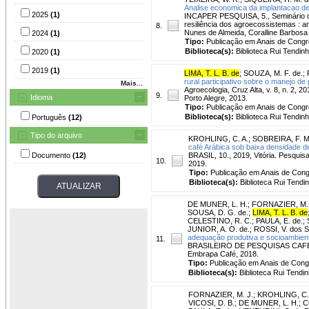
Analise economica da implantacao de 
2025
(1)
INCAPER PESQUISA, 5., Seminário de I
resiliência dos agroecossistemas : an
8.
Nunes de Almeida, Coralline Barbosa
2024
(1)
Tipo:
Publicação em Anais de Cong
Biblioteca(s):
Biblioteca Rui Tendinh
2020
(1)
2019
(1)
LIMA, T. L. B. de
;
SOUZA, M. F. de.
;
rural participativo sobre o manejo d
Mais...
Agroecologia, Cruz Alta, v. 8, n. 2,
9.
Idioma
Porto Alegre, 2013.
Tipo:
Publicação em Anais de Cong
Biblioteca(s):
Biblioteca Rui Tendinh
Português
(12)
Tipo do arquivo
KROHLING, C. A.
;
SOBREIRA, F. M
café Arábica sob baixa densidade d
Documento
(12)
BRASIL, 10., 2019, Vitória. Pesquisa
10.
2019.
Tipo:
Publicação em Anais de Con
Biblioteca(s):
Biblioteca Rui Tendi
DE MUNER, L. H.
;
FORNAZIER, M. 
SOUSA, D. G. de.
;
LIMA, T. L. B. de
CELESTINO, R. C.
;
PAULA, E. de.
;
JUNIOR, A. O. de.
;
ROSSI, V. dos S
adequação produtiva e socioambienta
11.
BRASILEIRO DE PESQUISAS CAFEEIRAS
Embrapa Café, 2018.
Tipo:
Publicação em Anais de Con
Biblioteca(s):
Biblioteca Rui Tendin
FORNAZIER, M. J.
;
KROHLING, C.
VICOSI, D. B.
;
DE MUNER, L. H.
;
C