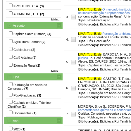
KROHLING, C. A.
(3)
LIMA, T. L. B. de
O mercado instituci
de implementação e representações soc
ALIXANDRE, F. T.
(2)
concentração: Extensão Rural). Univ
3.
Mais...
Tipo:
Pós-Graduação
Biblioteca(s):
Biblioteca Rui Tendinh
Assunto
LIMA, T. L. B. de
Percepção ambiental 
Espírito Santo (Estado)
(4)
: Instituto Federal do Espírito Santo,
4.
Tipo:
Pós-Graduação
Agricultura Familiar
(2)
Biblioteca(s):
Biblioteca Rui Tendinh
Cafeicultura
(2)
LIMA, T. L. B. de
;
BARBOSA, N. A.
;
S
Café Arábica
(2)
pública.
In: Café conilon: Desafios e 
Alegre, ES: CAUFES, 2020. 169 p. : il
5.
Tipo:
Capítulo em Livro Técnico-Cien
Extensão Rural
(2)
Biblioteca(s):
Biblioteca Rui Tendinh
Mais...
Tipo
LIMA, T. L. B. de
;
CASTRO, T. F. de.
ENCONTRO LATINO AMERICANO DE
Publicação em Anais de
GRADUAÇÃO, 12., 2012, São José dos
6.
Congresso
(7)
Campos, SP: UNIVAP; Brasília DF: C
Tipo:
Publicação em Anais de Cong
Pós-Graduação
(3)
Biblioteca(s):
Biblioteca Rui Tendinh
Capítulo em Livro Técnico-
Científico
(1)
MOREIRA, S. de S.
;
SOBREIRA, F. 
características químicas e sensoriais
Documentos
(1)
Curitiba. Consórcio pesquisa café: o
7.
Tipo:
Publicação em Anais de Cong
Ano
Biblioteca(s):
Biblioteca Rui Tendinh
2026
(1)
TEIXEIRA, W. R.
;
SIQUEIRA, H. M. d