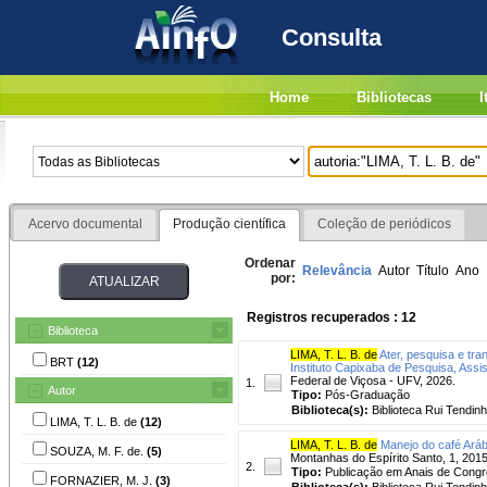
Consulta
Home
Bibliotecas
I
Acervo documental
Produção científica
Coleção de periódicos
Ordenar
Relevância
Autor
Título
Ano
por:
Registros recuperados : 12
Biblioteca
LIMA, T. L. B. de
Ater, pesquisa e tr
BRT
(12)
Instituto Capixaba de Pesquisa, Assi
Federal de Viçosa - UFV, 2026.
1.
Autor
Tipo:
Pós-Graduação
Biblioteca(s):
Biblioteca Rui Tendinh
LIMA, T. L. B. de
(12)
LIMA, T. L. B. de
Manejo do café Ará
SOUZA, M. F. de.
(5)
Montanhas do Espírito Santo, 1, 2015,
2.
Tipo:
Publicação em Anais de Cong
FORNAZIER, M. J.
(3)
Biblioteca(s):
Biblioteca Rui Tendinh