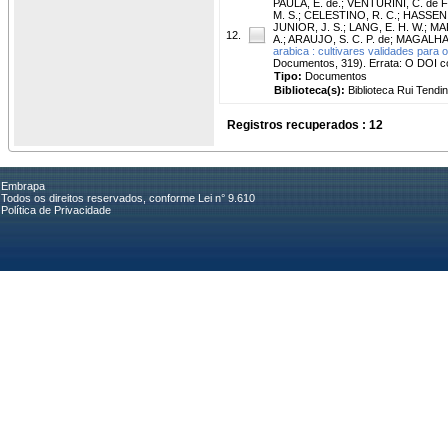
PAULA, E. de.
;
VENTURINI, C. de F
M. S.
;
CELESTINO, R. C.
;
HASSEN, 
JUNIOR, J. S.
;
LANG, E. H. W.
;
MA
12.
A.
;
ARAUJO, S. C. P. de
;
MAGALHAES
arabica : cultivares validades para 
Documentos, 319). Errata: O DOI co
Tipo:
Documentos
Biblioteca(s):
Biblioteca Rui Tendi
Registros recuperados : 12
Embrapa
Todos os direitos reservados, conforme Lei n° 9.610
Política de Privacidade