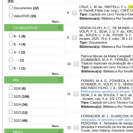
(62)
CRUZ, L. M. da.
;
PARTELLI, F. L.
Caf
Documentos
(22)
In: Partelli, Fábio Luiz (org.). CA
8.
Tipo:
Capítulo em Livro Técnico-Cien
Video/DVD
(15)
Biblioteca(s):
Biblioteca Rui Tendinh
Mais...
Circulação/Nível
VERDIN FILHO, A. C.
;
DE MUNER, L
VOLPI, P. S.
;
SILVA, J. G. F. da.
;
KRO
de.
;
SOUZA, C. V. de.
;
POSSE, S. C. 
B - 5
(8)
9.
Incaper, 2025. 70 p. Il. color.; 30 x 
Tipo:
Documentos
B - 4
(4)
Biblioteca(s):
Biblioteca Rui Tendinh
A - 2
(2)
Patrícia Morais da Matta Campbell
;
GUIMARÃES, M. A. P.; FERRÃO, M. A.
- - -
(1)
Tópicos especiais na produção de caf
10.
Tipo:
Capítulo em Livro Técnico-Cie
B - 1
(1)
Biblioteca(s):
Biblioteca Rui Tendi
Mais...
Ano
FERRÃO, M. A. G.
;
FONSECA, A. F. 
SCHERER, R.
;
VOLPI, P. S.
;
VERDIN
MACHADO FILHO, J. A.
;
SENRA, J.
2026
(6)
Melhoramento genetico do Incaper.
I
11.
SILVA, J. A. da; SOUZA, T. da S. de
2025
(108)
: Incaper, cap. 4, p. 141-173, 2025.
Tipo:
Capítulo em Livro Técnico-Cie
2024
(34)
Biblioteca(s):
Biblioteca Rui Tendin
2023
(12)
FORNAZIER, M. J.
;
GUARÇONI, R.
integradas de pesquisa e ater para i
2022
(40)
PESQUISA, 4., Seminário de Iniciação
Mais...
pesquisa e extensão na era da automaç
12.
Costa, Jose Salazar Zanuncio Juni
Idioma