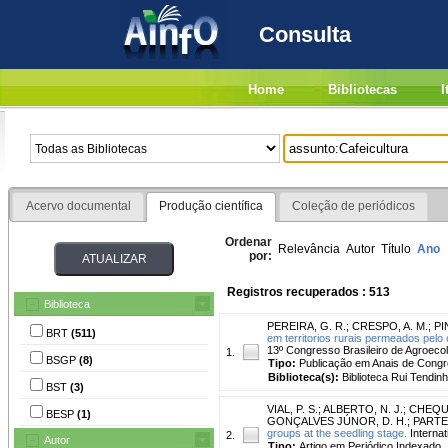
Consulta
Home
Bibliotecas
I
Acervo documental
Produção científica
Coleção de periódicos
Ordenar
Relevância
Autor
Título
Ano
por:
Registros recuperados : 513
Biblioteca
PEREIRA, G. R.
;
CRESPO, A. M.
;
PI
BRT
(511)
em territorios rurais permeados pelo
13º Congresso Brasileiro de Agroecol
1.
BSGP
(8)
Tipo:
Publicação em Anais de Cong
Biblioteca(s):
Biblioteca Rui Tendinh
BST
(3)
VIAL, P. S.
;
ALBERTO, N. J.
;
CHEQU
BESP
(1)
GONÇALVES JÚNOR, D. H.
;
PARTEL
groups at the seedling stage.
Internati
2.
Autor
Tipo:
Artigo em Periódico Indexado