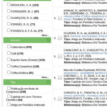
Biblioteca(s):
Biblioteca Rui Tendinh
KROHLING, C. A.
(123)
KAWUKI, R.
;
AKPERTEY, A.
;
BARRER
FORNAZIER, M. J.
(97)
B.R.
;
SSEREMBA, G.
;
TEIXEIRA, A.
;
robusta coffee (Coffea canephora) in 
GUARÇONI, R. G.
(83)
3.
impact.
Frontiers in Plant Science, v.
Tipo:
Artigo em Periódico Indexado
FERRÃO, R. G.
(77)
Biblioteca(s):
Biblioteca Rui Tendinh
FONSECA, A. F. A. da.
(77)
OLIVEIRA, R. G. de
;
ALMEIDA, F. A. 
Mais...
da S.
Genomic discrimination of the b
4.
Tipo:
Artigo em Periódico Indexado
Assunto
Biblioteca(s):
Biblioteca Rui Tendinh
Cafeicultura
(478)
CAVALCANT, A. C.
;
CHEQUETTO, E
analise da tensiometria remota no man
Café
(179)
v. 25 n. 1, p. 1-27, 2026.
5.
Tipo:
Artigo em Periódico Indexado
Espírito Santo (Estado)
(143)
Biblioteca(s):
Biblioteca Rui Tendinh
Coffea Canephora
(128)
Marcelo Curitiba Espindula
;
ROCHA, 
Coffea Arábica
(81)
amazonicos : variabilidade genetica
CAETANO, L. C. S.; SILVA, J. A. da;
Mais...
6.
qualidade Vitória, ES : Incaper, cap. 2
Tipo:
Capítulo em Livro Técnico-Cien
Tipo
Biblioteca(s):
Biblioteca Rui Tendinh
Publicação em Anais de
Congresso
(238)
CHRISTO, B. F.
;
TRENTIN, D. M.
;
C
versus commodity : incerteza como fa
Capítulo em Livro Técnico-
PEDAGÓGICO. Curitiba, v.22, n.12, p
7.
Científico
(64)
Tipo:
Artigo em Periódico Indexado
Artigo em Periódico Indexado
Biblioteca(s):
Biblioteca Rui Tendinh