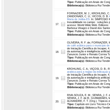
Tipo:
Publicação em Anais de Con
Biblioteca(s):
Biblioteca Rui Tendi
FORNAZIER, M. J.
;
KROHLING, C.
ZANDONADI, C. U.
;
VICOSI, D. B.
Maria de Jetiba-ES.
In: SIMPOSIO IN
Inovabilidade no campo : soluções pa
17.
acesso: World Wide Web. Editores: 
Barbosa Vinagre e David dos Santos
Tipo:
Publicação em Anais de Con
Biblioteca(s):
Biblioteca Rui Tendi
OLIVEIRA, R. F. de
;
FORNAZIER, M
de café arábica para o município de
de Iniciação Científica do Incaper, 
da automação e inteligência artificia
18.
Zanuncio Junior e Renato Correa T
Tipo:
Publicação em Anais de Con
Biblioteca(s):
Biblioteca Rui Tendi
KROHLING, C. A.
;
VIÇOSI, D. B.
;
R
arabica para a regiao da indicaçao 
de Iniciação Científica do Incaper, 
da automação e inteligência artificia
19.
Zanuncio Junior e Renato Correa T
Tipo:
Publicação em Anais de Con
Biblioteca(s):
Biblioteca Rui Tendi
RIVA-SOUZA, E. M.
;
SENRA, J. F. d
SENRA, J. F. de B.; GUIMARÃES, M. 
ALIXANDRE, F. T. (Org.). Tópicos es
20.
Tipo:
Capítulo em Livro Técnico-Cie
Biblioteca(s):
Biblioteca Rui Tendi