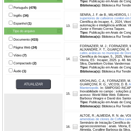
Tipo:
Publicação em Anais de Con
Biblioteca(s):
Biblioteca Rui Tendi
Português
(478)
SENRA, J. F. de B.
;
MILHEIROS, I. 
Inglês
(34)
superiores de cafeeiros conilon em 
Científica do Incaper, 4., 2024, Vit
Espanhol
(1)
automação e inteligência artificial. 
13.
Junior e Renato Correa Taques.
Tipo do arquivo
Tipo:
Publicação em Anais de Con
Biblioteca(s):
Biblioteca Rui Tendi
Documento
(415)
FORNAZIER, M. J.
;
FORNAZIER, M
Página Web
(24)
ALIXANDRE, F. T.
;
GUARÇONI, R. 
cafes arábicas no municipio de Dor
Vídeo
(7)
Científica do Incaper, 5., 2025, Vit
14.
Vitoria, ES : Incaper, 2025. p. 48.
Compactado
(2)
Silva, Danieltom Ozéias Vandermas
Tipo:
Publicação em Anais de Con
Áudio
(1)
Biblioteca(s):
Biblioteca Rui Tendi
KROHLING, C. A.
;
FORNAZIER, M.
GUARÇONI, R. G.
;
VICOSI, D. B.
A
Mantenopolis.
In: SIMPOSIO INCAPER 
Inovabilidade no campo : soluções pa
15.
acesso: World Wide Web. Editores: 
Barbosa Vinagre e David dos Santos
Tipo:
Publicação em Anais de Con
Biblioteca(s):
Biblioteca Rui Tendi
ALTOE, R.
;
ALMEIDA, R. N. de
;
VOL
amendoas de clones de Coffea cane
Seminário de Iniciação Científica do 
agroecossistemas : anais. Vitoria, 
16.
Almeida, Coralline Barbosa da Silv