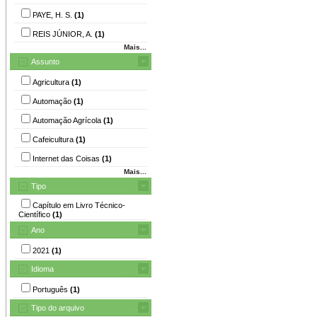
PAYE, H. S.
(1)
REIS JÚNIOR, A.
(1)
Mais...
Assunto
Agricultura
(1)
Automação
(1)
Automação Agrícola
(1)
Cafeicultura
(1)
Internet das Coisas
(1)
Mais...
Tipo
Capítulo em Livro Técnico-
Científico
(1)
Ano
2021
(1)
Idioma
Português
(1)
Tipo do arquivo