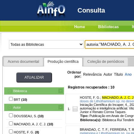
Consulta
Home
Bibliotecas
I
Acervo documental
Produção científica
Coleção de periódicos
Ordenar
Relevância
Autor
Título
Ano
por:
Registros recuperados : 10
Biblioteca
HOSTE, F. G.
;
MACHADO, A. J. C. J
BRT
(10)
doses de Lithothamnium sp. no desen
Iniciação Científica do Incaper, 4., 
Autor
automação e inteligência artificial. V
1.
Junior e Renato Correa Taques.
Tipo:
Publicação em Anais de Cong
DOUSSEAU, S.
(10)
Biblioteca(s):
Biblioteca Rui Tendinh
MACHADO, A. J. C. J.
(10)
BRANDAO, C. T. F.
;
FERREIRA, T. R
HOSTE, F. G.
(8)
melatonina e Lithothamnium sp. na m