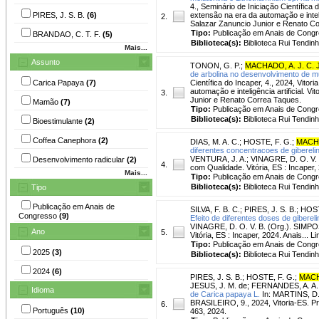
4., Seminário de Iniciação Científica 
PIRES, J. S. B.
(6)
extensão na era da automação e intelig
2.
Salazar Zanuncio Junior e Renato C
Tipo:
Publicação em Anais de Cong
BRANDAO, C. T. F.
(5)
Biblioteca(s):
Biblioteca Rui Tendinh
Mais...
Assunto
TONON, G. P.
;
MACHADO, A. J. C. 
de arbolina no desenvolvimento de mu
Carica Papaya
(7)
Científica do Incaper, 4., 2024, Vito
automação e inteligência artificial. V
3.
Junior e Renato Correa Taques.
Mamão
(7)
Tipo:
Publicação em Anais de Cong
Biblioteca(s):
Biblioteca Rui Tendinh
Bioestimulante
(2)
Coffea Canephora
(2)
DIAS, M. A. C.
;
HOSTE, F. G.
;
MACHA
diferentes concentracoes de giberel
VENTURA, J. A.; VINAGRE, D. O. V. 
Desenvolvimento radicular
(2)
4.
com Qualidade. Vitória, ES : Incaper, 
Mais...
Tipo:
Publicação em Anais de Cong
Biblioteca(s):
Biblioteca Rui Tendinh
Tipo
Publicação em Anais de
SILVA, F. B. C.
;
PIRES, J. S. B.
;
HOST
Congresso
(9)
Efeito de diferentes doses de giberel
VINAGRE, D. O. V. B. (Org.). SIMPO
Ano
5.
Vitória, ES : Incaper, 2024. Anais... 
Tipo:
Publicação em Anais de Cong
2025
(3)
Biblioteca(s):
Biblioteca Rui Tendinh
2024
(6)
PIRES, J. S. B.
;
HOSTE, F. G.
;
MACHA
JESUS, J. M. de
;
FERNANDES, A. A.
Idioma
de Carica papaya L.
In: MARTINS, D.
BRASILEIRO, 9., 2024, Vitoria-ES. Pro
6.
Português
(10)
463, 2024.