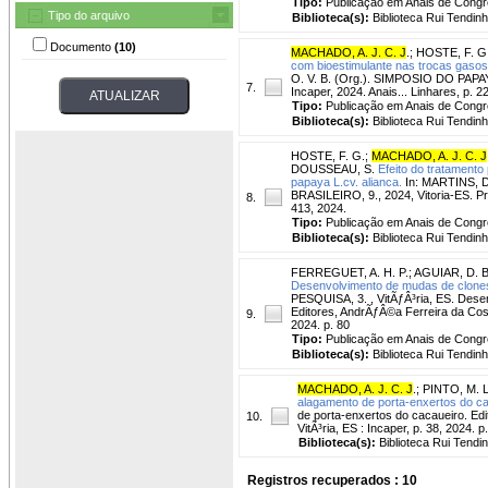
Tipo:
Publicação em Anais de Cong
Tipo do arquivo
Biblioteca(s):
Biblioteca Rui Tendinh
Documento
(10)
MACHADO, A. J. C. J
.
;
HOSTE, F. G
com bioestimulante nas trocas gasos
O. V. B. (Org.). SIMPOSIO DO PAPAYA
7.
Incaper, 2024. Anais... Linhares, p. 
Tipo:
Publicação em Anais de Cong
Biblioteca(s):
Biblioteca Rui Tendinh
HOSTE, F. G.
;
MACHADO, A. J. C. J
DOUSSEAU, S.
Efeito do tratamento
papaya L.cv. alianca.
In: MARTINS, D
BRASILEIRO, 9., 2024, Vitoria-ES. Pro
8.
413, 2024.
Tipo:
Publicação em Anais de Cong
Biblioteca(s):
Biblioteca Rui Tendinh
FERREGUET, A. H. P.
;
AGUIAR, D. B
Desenvolvimento de mudas de clones
PESQUISA, 3. , VitÃƒÂ³ria, ES. Dese
Editores, AndrÃƒÂ©a Ferreira da Cost
9.
2024. p. 80
Tipo:
Publicação em Anais de Cong
Biblioteca(s):
Biblioteca Rui Tendinh
MACHADO, A. J. C. J
.
;
PINTO, M. L.
alagamento de porta-enxertos do ca
de porta-enxertos do cacaueiro. Ed
10.
VitÃ³ria, ES : Incaper, p. 38, 2024. p
Biblioteca(s):
Biblioteca Rui Tendi
Registros recuperados : 10