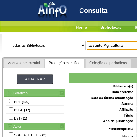
Consulta
Home
Bibliotecas
I
Acervo documental
Produção científica
Coleção de periódicos
Biblioteca(s):
Data corrente:
Biblioteca
Data da última atualização:
BRT
(409)
Autoria:
Afiliação:
BSGP
(12)
Título:
BST
(11)
Ano de publicação:
Autor
Fonte/Imprenta:
SOUZA, J. L. de.
(43)
Idioma: