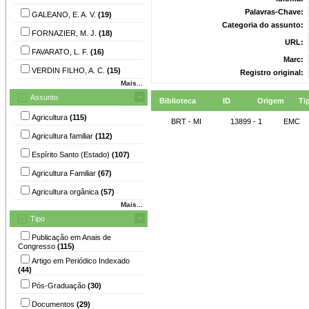
Palavras-Chave:
GALEANO, E. A. V.
(19)
Categoria do assunto:
FORNAZIER, M. J.
(18)
URL:
FAVARATO, L. F.
(16)
Marc:
VERDIN FILHO, A. C.
(15)
Registro original:
Mais...
Assunto
Biblioteca
ID
Origem
Ti
Agricultura
(115)
BRT - MI
13899 - 1
EMC
Agricultura familiar
(112)
Espírito Santo (Estado)
(107)
Agricultura Familiar
(67)
Agricultura orgânica
(57)
Mais...
Tipo
Publicação em Anais de
Congresso
(115)
Artigo em Periódico Indexado
(44)
Pós-Graduação
(30)
Documentos
(29)