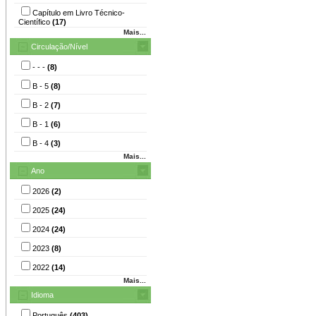
Capítulo em Livro Técnico-
Científico
(17)
Mais...
Circulação/Nível
- - -
(8)
B - 5
(8)
B - 2
(7)
B - 1
(6)
B - 4
(3)
Mais...
Ano
2026
(2)
2025
(24)
2024
(24)
2023
(8)
2022
(14)
Mais...
Idioma
Português
(403)