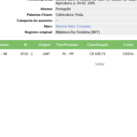
Agricultura, p. 54-62, 1995.
Idioma:
Português
Palavras-Chave:
Cafeicultura; Poda.
Categoria do assunto:
--
Marc:
Mostrar Marc Completo
Registro original:
Biblioteca Rui Tendinha (BRT)
ioteca
ID
Origem
Tipo/Formato
Classificação
Cutter
 - MI
9710 - 1
UMT
PL - PP
CE 638.73
C837m
Voltar