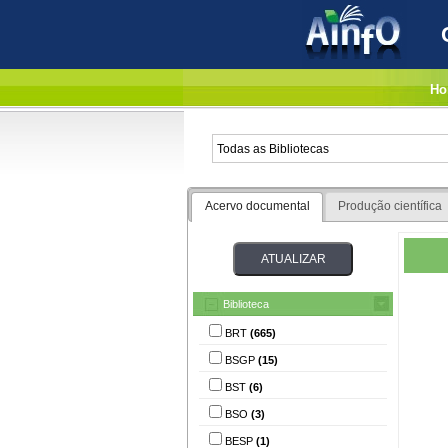
Ho
Acervo documental
Produção científica
Biblioteca
BRT
(665)
BSGP
(15)
BST
(6)
BSO
(3)
BESP
(1)