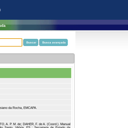
)
uda
assiano da Rocha, EMCAPA.
TO, A. P. M. de; DAHER, F. de A. (Coord.). Manual
to Santo. Vitória, ES : Secretaria de Estado da