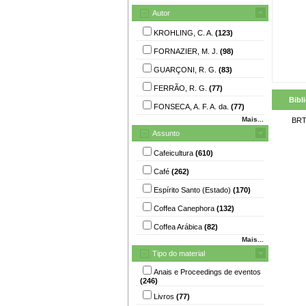
Autor
KROHLING, C. A.
(123)
FORNAZIER, M. J.
(98)
GUARÇONI, R. G.
(83)
FERRÃO, R. G.
(77)
Bibl
FONSECA, A. F. A. da.
(77)
Mais...
BRT
Assunto
Cafeicultura
(610)
Café
(262)
Espírito Santo (Estado)
(170)
Coffea Canephora
(132)
Coffea Arábica
(82)
Mais...
Tipo do material
Anais e Proceedings de eventos
(246)
Livros
(77)