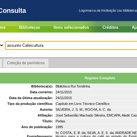
Consulta
Logomarca da Instituição (ou biblioteca
me
Bibliotecas
Itens selecionados
Créditos
Aj
Coleção de periódicos
Registro Completo
Biblioteca(s):
Biblioteca Rui Tendinha.
Data corrente:
24/11/2015
Data da última atualização:
24/11/2015
Tipo da produção científica:
Capítulo em Livro Técnico-Científico
Autoria:
SILVEIRA, J. S. M.; ROCHA, A. C. da.
Afiliação:
José Sebastião Machado Silveira, EMCAPA; Aledir C
Título:
Podas.
Ano de publicação:
1995
In: COSTA, E. B. da; SILVA, A. E. S. da; ANDRADE NE
Fonte/Imprenta:
técnico para a cultura do café no estado do Espíri