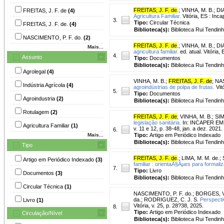
FREITAS, J. F. de
.
;
VINHA, M. B.
;
DI
FREITAS, J. F. de
(4)
Agricultura Familiar.
Vitória, ES : Inca
3.
Tipo:
Circular Técnica
FREITAS, J. F. de.
(4)
Biblioteca(s):
Biblioteca Rui Tendin
NASCIMENTO, P. F. do.
(2)
FREITAS, J. F. de
.
;
VINHA, M. B.
;
DI
Mais...
agricultura familiar.
ed. atual. Vitória,
4.
Assunto
Tipo:
Documentos
Biblioteca(s):
Biblioteca Rui Tendinh
Agrolegal
(4)
VINHA, M. B.
;
FREITAS, J. F. de
;
NAS
Indústria Agrícola
(4)
agroindústrias de polpa de frutas.
Vit
5.
Tipo:
Documentos
Agroindustria
(2)
Biblioteca(s):
Biblioteca Rui Tendinh
Rotulagem
(2)
FREITAS, J. F. de
;
VINHA, M. B.
;
SIM
legislação sanitária.
In: INCAPER EM RE
Agricultura Familiar
(1)
v. 11 e 12, p. 38-48, jan. a dez. 2021.
6.
Mais...
Tipo:
Artigo em Periódico Indexado
Biblioteca(s):
Biblioteca Rui Tendinh
Tipo
FREITAS, J. F. de
.
;
LIMA, M. M. de.
;
Artigo em Periódico Indexado
(3)
familiar : orientaÃ§Ãµes para formaliz
7.
Tipo:
Livro
Documentos
(3)
Biblioteca(s):
Biblioteca Rui Tendinh
Circular Técnica
(1)
NASCIMENTO, P. F. do.
;
BORGES, V.
da.
;
RODRIGUEZ, C. J. S.
Perspectiv
Livro
(1)
Vitória, v. 25, p. 28?38, 2025.
8.
Tipo:
Artigo em Periódico Indexado
Circulação/Nível
Biblioteca(s):
Biblioteca Rui Tendinh