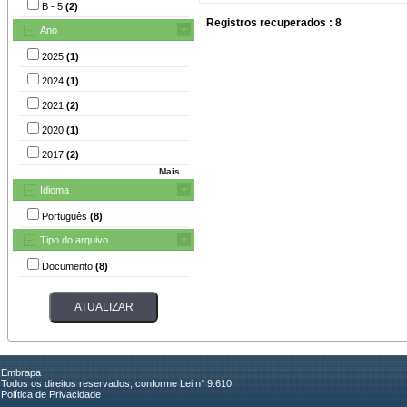
B - 5
(2)
Registros recuperados : 8
Ano
2025
(1)
2024
(1)
2021
(2)
2020
(1)
2017
(2)
Mais...
Idioma
Português
(8)
Tipo do arquivo
Documento
(8)
Embrapa
Todos os direitos reservados, conforme Lei n° 9.610
Política de Privacidade