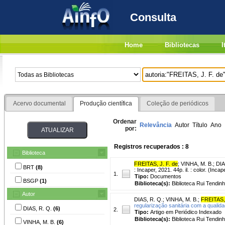
Consulta
Home
Bibliotecas
I
Acervo documental
Produção científica
Coleção de periódicos
Ordenar
Relevância
Autor
Título
Ano
por:
Registros recuperados : 8
Biblioteca
FREITAS, J. F. de
;
VINHA, M. B.
;
DIA
BRT
(8)
: Incaper, 2021. 44p. il. : color. (Inc
1.
Tipo:
Documentos
BSGP
(1)
Biblioteca(s):
Biblioteca Rui Tendinh
Autor
DIAS, R. Q.
;
VINHA, M. B.
;
FREITAS, 
regularização sanitária com a qualid
DIAS, R. Q.
(6)
2.
Tipo:
Artigo em Periódico Indexado
Biblioteca(s):
Biblioteca Rui Tendinh
VINHA, M. B.
(6)