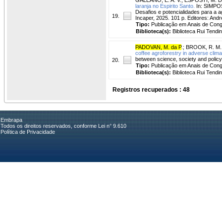
laranja no Espirito Santo.
In: SIMPOS
Desafios e potencialidades para a ag
19.
Incaper, 2025. 101 p. Editores: An
Tipo:
Publicação em Anais de Con
Biblioteca(s):
Biblioteca Rui Tendi
PADOVAN, M. da P
.
;
BROOK, R. M.
coffee agroforestry in adverse clima
between science, society and policy
20.
Tipo:
Publicação em Anais de Con
Biblioteca(s):
Biblioteca Rui Tendi
Registros recuperados : 48
Embrapa
Todos os direitos reservados, conforme Lei n° 9.610
Política de Privacidade