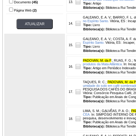
13.
Documento
(45)
Tipo:
Artigo
Biblioteca(s):
Biblioteca Rui Tendi
Página Web
(2)
GALEANO, E. A. V.
;
BARRO, F. L. d
no Espírito Santo.
Vitória, ES : Inca
14.
Tipo:
Livro
Biblioteca(s):
Biblioteca Rui Tendi
GALEANO, E. A. V.
;
COSTA, A. F. d
Espírito Santo.
Vitória, ES : Incaper,
15.
Tipo:
Livro
Biblioteca(s):
Biblioteca Rui Tendi
PADOVAN, M. da P
.
;
RUAS, F. G.
;
N
produtos da Mata Atlântica.
In: Incap
16.
Tipo:
Artigo em Periódico Indexado
Biblioteca(s):
Biblioteca Rui Tendi
TAQUES, R. C.
;
PADOVAN, M. da P
umidade do solo em café sombreado 
PESQUISA DOS CAFÉS DO BRASIL, 10.,
17.
Vitória: Consórcio Pesquisa Café, 2
Tipo:
Publicação em Anais de Con
Biblioteca(s):
Biblioteca Rui Tendi
LIMA, S. M.
;
GALVÊAS, P. A. O.
;
PA
CEA.
In: SIMPÓSIO INTERNO DE P
pesquisa, desenvolvimento e inovaçõ
18.
Tipo:
Publicação em Anais de Con
Biblioteca(s):
Biblioteca Rui Tendi
GALEANO, E. A. V.
;
ESPOSTI, M. D