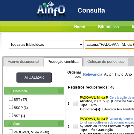
Consulta
Home
Bibliotecas
I
Acervo documental
Produção científica
Coleção de periódicos
Ordenar
Relevância
Autor
Título
Ano
por:
Registros recuperados : 48
Biblioteca
PADOVAN, M. da P
.
Certificação de 
BRT
(47)
Atlântica, 2003. 56 p. (Conselho Nacio
1.
Tipo:
Livro
BSGP
(1)
Biblioteca(s):
Biblioteca Rui Tendinh
BST
(1)
PADOVAN, M. da P
.
Water dynamics 
to full sun coffee in sub optimal envir
Autor
by Maria da Penha Padovan to opt for
2.
Tipo:
Pós-Graduação
PADOVAN, M. da P.
(48)
Biblioteca(s):
Biblioteca Rui Tendinh