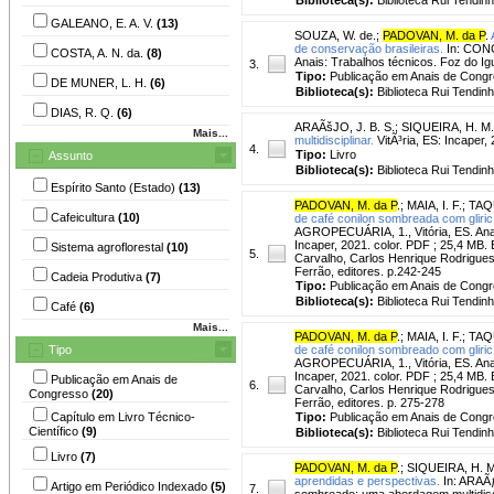
GALEANO, E. A. V.
(13)
SOUZA, W. de.
;
PADOVAN, M. da P
.
de conservação brasileiras.
In: CON
COSTA, A. N. da.
(8)
Anais: Trabalhos técnicos. Foz do Ig
3.
Tipo:
Publicação em Anais de Cong
DE MUNER, L. H.
(6)
Biblioteca(s):
Biblioteca Rui Tendinh
DIAS, R. Q.
(6)
ARAÃšJO, J. B. S.
;
SIQUEIRA, H. M.
Mais...
multidisciplinar.
VitÃ³ria, ES: Incaper,
4.
Tipo:
Livro
Assunto
Biblioteca(s):
Biblioteca Rui Tendinh
Espírito Santo (Estado)
(13)
PADOVAN, M. da P
.
;
MAIA, I. F.
;
TAQ
Cafeicultura
(10)
de café conilon sombreada com gliricíd
AGROPECUÁRIA, 1., Vitória, ES. Anais
Incaper, 2021. color. PDF ; 25,4 MB.
Sistema agroflorestal
(10)
5.
Carvalho, Carlos Henrique Rodrigues 
Ferrão, editores. p.242-245
Cadeia Produtiva
(7)
Tipo:
Publicação em Anais de Cong
Biblioteca(s):
Biblioteca Rui Tendinh
Café
(6)
Mais...
PADOVAN, M. da P
.
;
MAIA, I. F.
;
TAQ
Tipo
de café conilon sombreado com gliricí
AGROPECUÁRIA, 1., Vitória, ES. Anais
Incaper, 2021. color. PDF ; 25,4 MB.
Publicação em Anais de
6.
Carvalho, Carlos Henrique Rodrigues 
Congresso
(20)
Ferrão, editores. p. 275-278
Capítulo em Livro Técnico-
Tipo:
Publicação em Anais de Cong
Científico
(9)
Biblioteca(s):
Biblioteca Rui Tendinh
Livro
(7)
PADOVAN, M. da P
.
;
SIQUEIRA, H. M
aprendidas e perspectivas.
In: ARAÃƒ
Artigo em Periódico Indexado
(5)
7.
sombreado: uma abordagem multidiscip