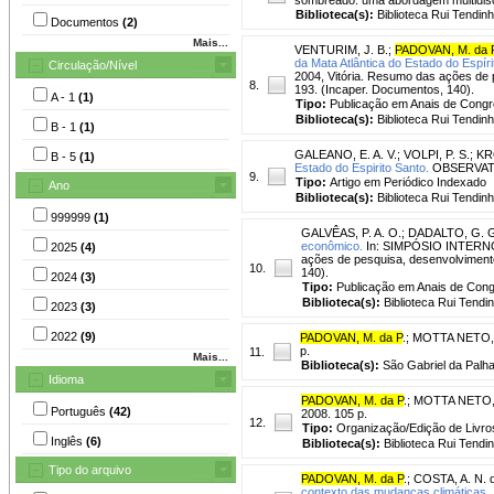
Biblioteca(s):
Biblioteca Rui Tendinh
Documentos
(2)
Mais...
VENTURIM, J. B.
;
PADOVAN, M. da 
da Mata Atlântica do Estado do Espíri
Circulação/Nível
2004, Vitória. Resumo das ações de p
8.
193. (Incaper. Documentos, 140).
A - 1
(1)
Tipo:
Publicação em Anais de Cong
Biblioteca(s):
Biblioteca Rui Tendinh
B - 1
(1)
GALEANO, E. A. V.
;
VOLPI, P. S.
;
KR
B - 5
(1)
Estado do Espirito Santo.
OBSERVATÓR
9.
Tipo:
Artigo em Periódico Indexado
Ano
Biblioteca(s):
Biblioteca Rui Tendinh
999999
(1)
GALVÊAS, P. A. O.
;
DADALTO, G. G
econômico.
In: SIMPÓSIO INTERNO
2025
(4)
ações de pesquisa, desenvolvimento 
10.
140).
2024
(3)
Tipo:
Publicação em Anais de Con
Biblioteca(s):
Biblioteca Rui Tendi
2023
(3)
2022
(9)
PADOVAN, M. da P
.
;
MOTTA NETO, 
p.
11.
Mais...
Biblioteca(s):
São Gabriel da Palha
Idioma
PADOVAN, M. da P
.
;
MOTTA NETO, 
Português
(42)
2008. 105 p.
12.
Tipo:
Organização/Edição de Livro
Inglês
(6)
Biblioteca(s):
Biblioteca Rui Tendi
Tipo do arquivo
PADOVAN, M. da P
.
;
COSTA, A. N. 
contexto das mudanças climáticas.