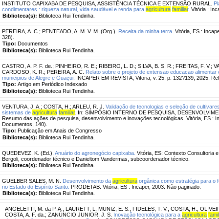
INSTITUTO CAPIXABA DE PESQUISA, ASSISTÊNCIA TÉCNICA E EXTENSÃO RURAL.
Pl
condimentares : riqueza natural, vida saudável e renda para
agricultura
familiar
.
Vitória : Inc
Biblioteca(s):
Biblioteca Rui Tendinha.
PEREIRA, A. C.
;
PENTEADO, A. M. V. M. (Org.).
Receita da minha terra.
Vitória, ES : Incap
328).
Tipo:
Documentos
Biblioteca(s):
Biblioteca Rui Tendinha.
CASTRO, A. P. F. de.
;
PINHEIRO, R. E.
;
RIBEIRO, L. D.
;
SILVA, B. S. R.
;
FREITAS, F. V.
;
VA
CARDOSO, K. R.
;
PEREIRA, A. C.
Relato sobre o projeto de extensao educacao alimentar e
municipios de Alegre e Guaçui.
INCAPER EM REVISTA, Vitoria, v. 25, p. 132?139, 2025. Rel
Tipo:
Artigo em Periódico Indexado
Biblioteca(s):
Biblioteca Rui Tendinha.
VENTURA, J. A.
;
COSTA, H.
;
ARLEU, R. J.
Validação de tecnologias e seleção de cultivar
sistemas de
agricultura
familiar
.
In: SIMPÓSIO INTERNO DE PESQUISA, DESENVOLVIMENTO
Resumo das ações de pesquisa, desenvolvimento e inovações tecnológicas. Vitória, ES : Inc
Documentos, 140).
Tipo:
Publicação em Anais de Congresso
Biblioteca(s):
Biblioteca Rui Tendinha.
QUEDEVEZ, K. (Ed.).
Anuário do agronegócio capixaba.
Vitória, ES: Contexto Consultoria e 
Bergoli, coordenador técnico e Danieltom Vandermas, subcoordenador técnico.
Biblioteca(s):
Biblioteca Rui Tendinha.
GUELBER SALES, M. N.
Desenvolvimento da
agricultura
orgânica como estratégia para o 
no Estado do Espírito Santo.
PRODETAB. Vitória, ES : Incaper, 2003. Não paginado.
Biblioteca(s):
Biblioteca Rui Tendinha.
ANGELETTI, M. da P. A.
;
LAURETT, L
;
MUNIZ, E. S.
;
FIDELES, T. V.
;
COSTA, H.
;
OLIVEIR
COSTA, A. F. da.
;
ZANÚNCIO JUNIOR, J. S.
Inovação tecnológica para a
agricultura
famil