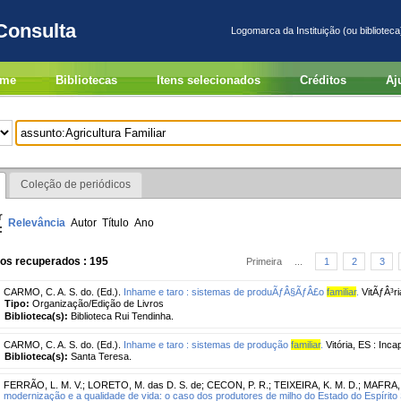
Consulta
Logomarca da Instituição (ou biblioteca
me
Bibliotecas
Itens selecionados
Créditos
Aj
Coleção de periódicos
r
Relevância
Autor
Título
Ano
:
ros recuperados : 195
Primeira
...
1
2
3
CARMO, C. A. S. do. (Ed.).
Inhame e taro : sistemas de produÃƒÂ§ÃƒÂ£o
familiar
.
VitÃƒÂ³ri
Tipo:
Organização/Edição de Livros
Biblioteca(s):
Biblioteca Rui Tendinha.
CARMO, C. A. S. do. (Ed.).
Inhame e taro : sistemas de produção
familiar
.
Vitória, ES : Inca
Biblioteca(s):
Santa Teresa.
FERRÃO, L. M. V.
;
LORETO, M. das D. S. de
;
CECON, P. R.
;
TEIXEIRA, K. M. D.
;
MAFRA, 
modernização e a qualidade de vida: o caso dos produtores de milho do Estado do Espírito