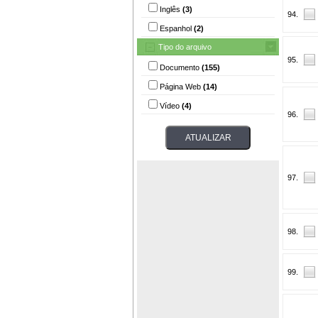
Inglês
(3)
94.
Espanhol
(2)
Tipo do arquivo
95.
Documento
(155)
Página Web
(14)
Vídeo
(4)
96.
97.
98.
99.