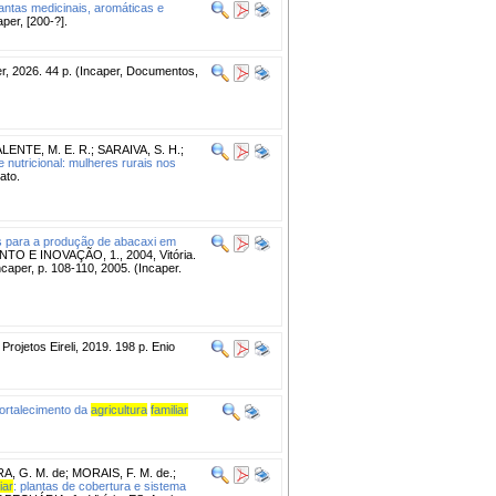
antas medicinais, aromáticas e
aper, [200-?].
er, 2026. 44 p. (Incaper, Documentos,
LENTE, M. E. R.
;
SARAIVA, S. H.
;
 nutricional: mulheres rurais nos
ato.
es para a produção de abacaxi em
 E INOVAÇÃO, 1., 2004, Vitória.
aper, p. 108-110, 2005. (Incaper.
Projetos Eireli, 2019. 198 p. Enio
fortalecimento da
agricultura
familiar
A, G. M. de
;
MORAIS, F. M. de.
;
iar
: plantas de cobertura e sistema