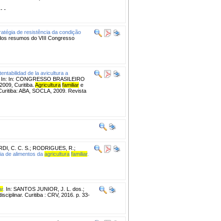
 - -
tratégia de resistência da condição
 dos resumos do VIII Congresso
entabilidad de la avicultura a
In: In: CONGRESSO BRASILEIRO
9, Curitiba.
Agricultura
familiar
e
Curitiba: ABA, SOCLA, 2009. Revista
DI, C. C. S.
;
RODRIGUES, R.
;
ia de alimentos da
agricultura
familiar
.
ar
.
In: SANTOS JUNIOR, J. L. dos.;
iplinar. Curitiba : CRV, 2016. p. 33-