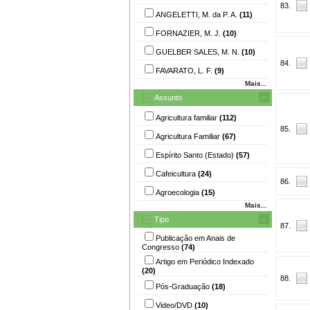
83.
ANGELETTI, M. da P. A.
(11)
FORNAZIER, M. J.
(10)
GUELBER SALES, M. N.
(10)
84.
FAVARATO, L. F.
(9)
Mais...
Assunto
Agricultura familiar
(112)
85.
Agricultura Familiar
(67)
Espírito Santo (Estado)
(57)
Cafeicultura
(24)
86.
Agroecologia
(15)
Mais...
Tipo
87.
Publicação em Anais de
Congresso
(74)
Artigo em Periódico Indexado
(20)
88.
Pós-Graduação
(18)
Video/DVD
(10)