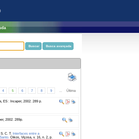
)
uda
4
5
6
7
8
9
...
Última
a, ES : Incaper, 2002. 289 p.
per, 2002. 289p.
S. C. T.
Interfaces entre a
 Santo.
Oikos, Viçosa, v. 16, n. 2, p.