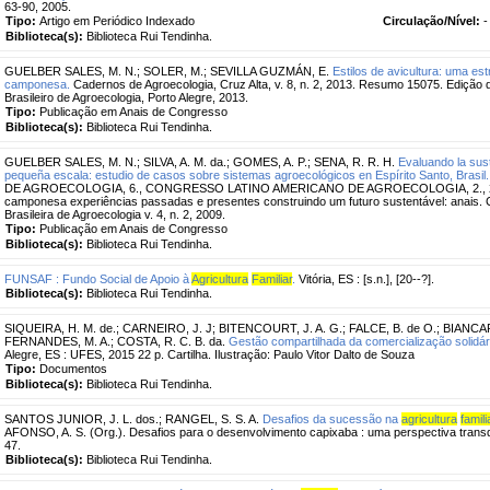
63-90, 2005.
Tipo:
Artigo em Periódico Indexado
Circulação/Nível:
-
Biblioteca(s):
Biblioteca Rui Tendinha.
GUELBER SALES, M. N.
;
SOLER, M.
;
SEVILLA GUZMÁN, E.
Estilos de avicultura: uma es
camponesa.
Cadernos de Agroecologia, Cruz Alta, v. 8, n. 2, 2013. Resumo 15075. Edição
Brasileiro de Agroecologia, Porto Alegre, 2013.
Tipo:
Publicação em Anais de Congresso
Biblioteca(s):
Biblioteca Rui Tendinha.
GUELBER SALES, M. N.
;
SILVA, A. M. da.
;
GOMES, A. P.
;
SENA, R. R. H.
Evaluando la sust
pequeña escala: estudio de casos sobre sistemas agroecológicos en Espírito Santo, Brasil.
DE AGROECOLOGIA, 6., CONGRESSO LATINO AMERICANO DE AGROECOLOGIA, 2., 200
camponesa experiências passadas e presentes construindo um futuro sustentável: anais. 
Brasileira de Agroecologia v. 4, n. 2, 2009.
Tipo:
Publicação em Anais de Congresso
Biblioteca(s):
Biblioteca Rui Tendinha.
FUNSAF : Fundo Social de Apoio à
Agricultura
Familiar
.
Vitória, ES : [s.n.], [20--?].
Biblioteca(s):
Biblioteca Rui Tendinha.
SIQUEIRA, H. M. de.
;
CARNEIRO, J. J
;
BITENCOURT, J. A. G.
;
FALCE, B. de O.
;
BIANCAR
FERNANDES, M. A.
;
COSTA, R. C. B. da.
Gestão compartilhada da comercialização solidár
Alegre, ES : UFES, 2015 22 p. Cartilha. Ilustração: Paulo Vitor Dalto de Souza
Tipo:
Documentos
Biblioteca(s):
Biblioteca Rui Tendinha.
SANTOS JUNIOR, J. L. dos.
;
RANGEL, S. S. A.
Desafios da sucessão na
agricultura
famili
AFONSO, A. S. (Org.). Desafios para o desenvolvimento capixaba : uma perspectiva transdisc
47.
Biblioteca(s):
Biblioteca Rui Tendinha.