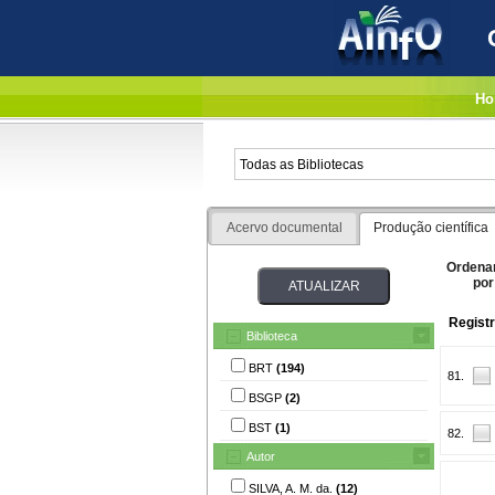
Ho
Acervo documental
Produção científica
Ordena
por
Regist
Biblioteca
BRT
(194)
81.
BSGP
(2)
BST
(1)
82.
Autor
SILVA, A. M. da.
(12)