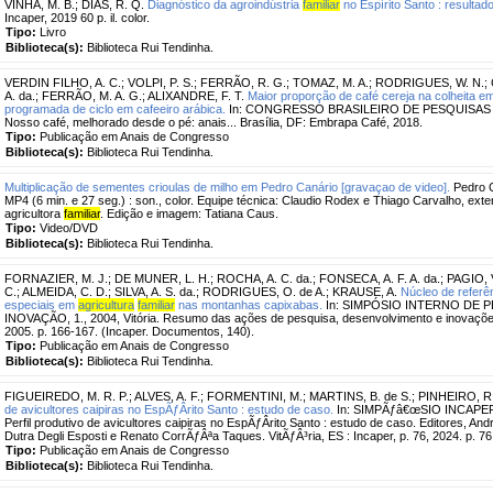
VINHA, M. B.
;
DIAS, R. Q.
Diagnóstico da agroindústria
familiar
no Espírito Santo : resultad
Incaper, 2019 60 p. il. color.
Tipo:
Livro
Biblioteca(s):
Biblioteca Rui Tendinha.
VERDIN FILHO, A. C.
;
VOLPI, P. S.
;
FERRÃO, R. G.
;
TOMAZ, M. A.
;
RODRIGUES, W. N.
;
A. da.
;
FERRÃO, M. A. G.
;
ALIXANDRE, F. T.
Maior proporção de café cereja na colheita 
programada de ciclo em cafeeiro arábica.
In: CONGRESSO BRASILEIRO DE PESQUISAS CAF
Nosso café, melhorado desde o pé: anais... Brasília, DF: Embrapa Café, 2018.
Tipo:
Publicação em Anais de Congresso
Biblioteca(s):
Biblioteca Rui Tendinha.
Multiplicação de sementes crioulas de milho em Pedro Canário [gravaçao de video].
Pedro C
MP4 (6 min. e 27 seg.) : son., color. Equipe técnica: Claudio Rodex e Thiago Carvalho, exte
agricultora
familiar
. Edição e imagem: Tatiana Caus.
Tipo:
Video/DVD
Biblioteca(s):
Biblioteca Rui Tendinha.
FORNAZIER, M. J.
;
DE MUNER, L. H.
;
ROCHA, A. C. da.
;
FONSECA, A. F. A. da.
;
PAGIO, 
C.
;
ALMEIDA, C. D.
;
SILVA, A. S. da.
;
RODRIGUES, O. de A.
;
KRAUSE, A.
Núcleo de referê
especiais em
agricultura
familiar
nas montanhas capixabas.
In: SIMPÓSIO INTERNO DE 
INOVAÇÃO, 1., 2004, Vitória. Resumo das ações de pesquisa, desenvolvimento e inovações t
2005. p. 166-167. (Incaper. Documentos, 140).
Tipo:
Publicação em Anais de Congresso
Biblioteca(s):
Biblioteca Rui Tendinha.
FIGUEIREDO, M. R. P.
;
ALVES, A. F.
;
FORMENTINI, M.
;
MARTINS, B. de S.
;
PINHEIRO, R.
de avicultores caipiras no EspÃƒÂ­rito Santo : estudo de caso.
In: SIMPÃƒâ€œSIO INCAPER P
Perfil produtivo de avicultores caipiras no EspÃƒÂ­rito Santo : estudo de caso. Editores, A
Dutra Degli Esposti e Renato CorrÃƒÂªa Taques. VitÃƒÂ³ria, ES : Incaper, p. 76, 2024. p. 76
Tipo:
Publicação em Anais de Congresso
Biblioteca(s):
Biblioteca Rui Tendinha.