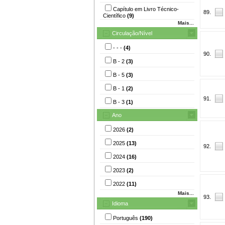
Capítulo em Livro Técnico-
89.
Científico
(9)
Mais...
Circulação/Nível
- - -
(4)
90.
B - 2
(3)
B - 5
(3)
B - 1
(2)
91.
B - 3
(1)
Ano
2026
(2)
2025
(13)
92.
2024
(16)
2023
(2)
2022
(11)
Mais...
93.
Idioma
Português
(190)