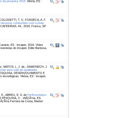
os da pesquisa 2018.
Vitória, ES :
COLODETTI, T. V.
;
FONSECA, A. F.
em lavouras conduzidas com a poda
EEIRAS, 44., 2018, Franca, SP.
anario, ES : Incaper, 2018. Vídeo
nsionistas do Incaper, Edite Barbosa,
V.
;
MATOS, L. J. de.
;
DAMONECH, J.
ncias para café de qualidades
PESQUISA, DESENVOLVIMENTO E
ecnológicas. Vitória, ES : Incaper,
 E.
;
ABREU, E. S. de
Perfil produtivo
ESQUISA, 3. , VitÃƒÂ³ria, ES.
ndrÃƒÂ©a Ferreira da Costa, Marlon