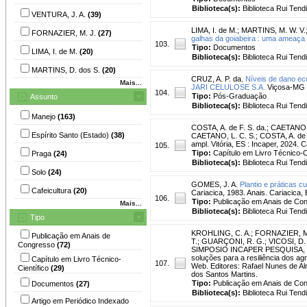
Biblioteca(s):
Biblioteca Rui Tend
VENTURA, J. A.
(39)
LIMA, I. de M.
;
MARTINS, M. W. V.
FORNAZIER, M. J.
(27)
galhas da goiabeira : uma ameaça 
103.
Tipo:
Documentos
LIMA, I. de M.
(20)
Biblioteca(s):
Biblioteca Rui Tend
MARTINS, D. dos S.
(20)
CRUZ, A. P. da.
Níveis de dano ec
Mais...
JARI CELULOSE S.A.
Viçosa-MG : 
104.
Tipo:
Pós-Graduação
Assunto
Biblioteca(s):
Biblioteca Rui Tend
Manejo
(163)
COSTA, A. de F. S. da.
;
CAETANO, 
Espírito Santo (Estado)
(38)
CAETANO, L. C. S.; COSTA, A. de F.
ampl. Vitória, ES : Incaper, 2024. C
105.
Tipo:
Capítulo em Livro Técnico-Ci
Praga
(24)
Biblioteca(s):
Biblioteca Rui Tend
Solo
(24)
GOMES, J. A.
Plantio e práticas cu
Cafeicultura
(20)
Cariacica, 1983. Anais. Cariacic
106.
Tipo:
Publicação em Anais de Co
Mais...
Biblioteca(s):
Biblioteca Rui Tend
Tipo
KROHLING, C. A.
;
FORNAZIER, M
Publicação em Anais de
T.
;
GUARÇONI, R. G.
;
VICOSI, D.
Congresso
(72)
SIMPOSIO INCAPER PESQUISA, 5., Se
soluções para a resiliência dos ag
Capítulo em Livro Técnico-
107.
Web. Editores: Rafael Nunes de Al
Científico
(29)
dos Santos Martins.
Tipo:
Publicação em Anais de Co
Documentos
(27)
Biblioteca(s):
Biblioteca Rui Tend
Artigo em Periódico Indexado