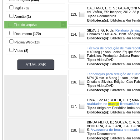
Inglês
(3)
CAETANO, L. C. S.
;
GUARÇONI M.
ed. Vitória, ES: Incaper, 2012. 38
113.
Tipo:
Documentos
Alemão
(1)
Biblioteca(s):
Biblioteca Rui Tend
Tipo do arquivo
SILVA, J. G. F. da.
Relatório de vi
Documento
(170)
Linhares : EMCAPA, 1998. não pag
114.
Biblioteca(s):
Biblioteca Rui Tend
Página Web
(13)
Técnica de produção de mini repolh
Vídeo
(8)
e 40 seg.) : son., color. Equipe té
Fabricius. Produção: Juliana Este
115.
Tipo:
Video/DVD
Biblioteca(s):
Biblioteca Rui Tend
Tecnologias para redução de custo
MP4 (6 min. e 8 seg.) : son., colo
Cristiane Silveira. Edição: Caio F
116.
Tipo:
Video/DVD
Biblioteca(s):
Biblioteca Rui Tend
LIMA, I. de M.
;
ROCHI, C. P.
;
MART
realidades no
manejo
fitossanitário.
117.
Tipo:
Artigo em Periódico Indexad
Biblioteca(s):
Biblioteca Rui Tend
BINDA FILHO, B.
;
SOUZA, C. A. S.
VENTURA, J. A.
;
LANI, J. A.
;
CONC
S.
A vassoura-de-bruxa no estado d
118.
Tipo:
Documentos
Biblioteca(s):
Biblioteca Rui Tend