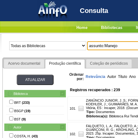
Consulta
Home
Bibliotecas
I
Acervo documental
Produção científica
Coleção de periódicos
Ordenar
Relevância
Autor
Título
Ano
por:
Registros recuperados : 239
Biblioteca
ZANÚNCIO JUNIOR, J. S.
;
FORNA
BRT
(233)
KOEHLER, J.
;
GUIMARÃES, M. A. 
Vitória, ES : Incaper, 2018. (Docu
101.
BSGP
(19)
Tipo:
Documentos
Biblioteca(s):
Biblioteca Rui Tend
BST
(9)
FALQUETO, L. A.
;
FALQUETO, A.
Autor
GUARÇONI, R. G.
;
KROHLING, C.
2023. 25p. Incaper. Documentos, 3
102.
COSTA, H.
(43)
Tipo:
Documentos