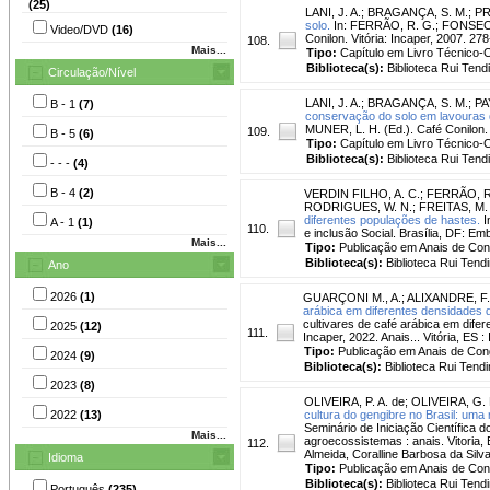
(25)
LANI, J. A.
;
BRAGANÇA, S. M.
;
PR
solo.
In: FERRÃO, R. G.; FONSECA,
Video/DVD
(16)
Conilon. Vitória: Incaper, 2007. 27
108.
Mais...
Tipo:
Capítulo em Livro Técnico-Ci
Biblioteca(s):
Biblioteca Rui Tend
Circulação/Nível
LANI, J. A.
;
BRAGANÇA, S. M.
;
PA
B - 1
(7)
conservação do solo em lavouras 
MUNER, L. H. (Ed.). Café Conilon. 2
109.
B - 5
(6)
Tipo:
Capítulo em Livro Técnico-Ci
Biblioteca(s):
Biblioteca Rui Tend
- - -
(4)
B - 4
(2)
VERDIN FILHO, A. C.
;
FERRÃO, R
RODRIGUES, W. N.
;
FREITAS, M. 
diferentes populações de hastes.
I
A - 1
(1)
110.
e inclusão Social. Brasília, DF: E
Mais...
Tipo:
Publicação em Anais de Co
Biblioteca(s):
Biblioteca Rui Tend
Ano
2026
(1)
GUARÇONI M., A.
;
ALIXANDRE, F.
arábica em diferentes densidades d
cultivares de café arábica em difere
2025
(12)
111.
Incaper, 2022. Anais... Vitória, ES :
Tipo:
Publicação em Anais de Co
2024
(9)
Biblioteca(s):
Biblioteca Rui Tendi
2023
(8)
OLIVEIRA, P. A. de
;
OLIVEIRA, G. 
2022
(13)
cultura do gengibre no Brasil: uma r
Seminário de Iniciação Científica do
Mais...
agroecossistemas : anais. Vitoria,
112.
Almeida, Coralline Barbosa da Sil
Idioma
Tipo:
Publicação em Anais de Co
Biblioteca(s):
Biblioteca Rui Tend
Português
(235)