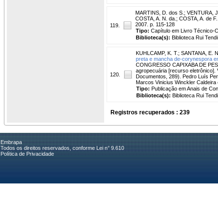
MARTINS, D. dos S.
;
VENTURA, J.
COSTA, A. N. da.; COSTA, A. de F. 
2007. p. 115-128
119.
Tipo:
Capítulo em Livro Técnico-Ci
Biblioteca(s):
Biblioteca Rui Tend
KUHLCAMP, K. T.
;
SANTANA, E. N
preta e mancha de-corynespora em 
CONGRESSO CAPIXABA DE PESQUIS
agropecuária [recurso eletrônico]. 
120.
Documentos, 289). Pedro Luís Pere
Marcos Vinicius Winckler Caldeira
Tipo:
Publicação em Anais de Co
Biblioteca(s):
Biblioteca Rui Tend
Registros recuperados : 239
Embrapa
Todos os direitos reservados, conforme Lei n° 9.610
Política de Privacidade