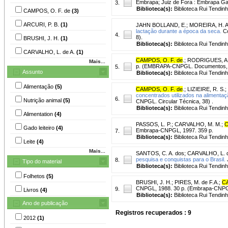
Embrapa; Juiz de Fora : Embrapa Gad
3.
Biblioteca(s):
Biblioteca Rui Tendinh
CAMPOS, O. F. de
(3)
ARCURI, P. B.
(1)
JAHN BOLLAND, E.
;
MOREIRA, H. A
lactação durante a época da seca.
Co
4.
8).
BRUSHI, J. H.
(1)
Biblioteca(s):
Biblioteca Rui Tendin
CARVALHO, L. de A.
(1)
CAMPOS, O. F. de
.
;
RODRIGUES, A.
Mais...
p. (EMBRAPA-CNPGL. Documentos, 
5.
Assunto
Biblioteca(s):
Biblioteca Rui Tendin
Alimentação
(5)
CAMPOS, O. F. de
.
;
LIZIEIRE, R. S.
;
concentrados utilizados na alimentaçã
6.
Nutrição animal
(5)
CNPGL. Circular Técnica, 38) .
Biblioteca(s):
Biblioteca Rui Tendinh
Alimentation
(4)
PASSOS, L. P.
;
CARVALHO, M. M.
;
C
Gado leiteiro
(4)
Embrapa-CNPGL, 1997. 359 p.
7.
Biblioteca(s):
Biblioteca Rui Tendinh
Leite
(4)
Mais...
SANTOS, C. A. dos
;
CARVALHO, L. d
pesquisa e conquistas para o Brasil.
J
8.
Tipo do material
Biblioteca(s):
Biblioteca Rui Tendinh
Folhetos
(5)
BRUSHI, J. H.
;
PIRES, M. de F.A.
;
CA
CNPGL, 1988. 30 p. (Embrapa-CNPG
9.
Livros
(4)
Biblioteca(s):
Biblioteca Rui Tendin
Ano de publicação
Registros recuperados : 9
2012
(1)