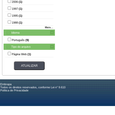
2006
(1)
1997
(1)
1995
(1)
1988
(1)
Mais...
Idioma
Português
(9)
Tipo do arquivo
Página Web
(1)
Embrapa
Todos os direitos reservados, conforme Lei n° 9.610
Política de Privacidade