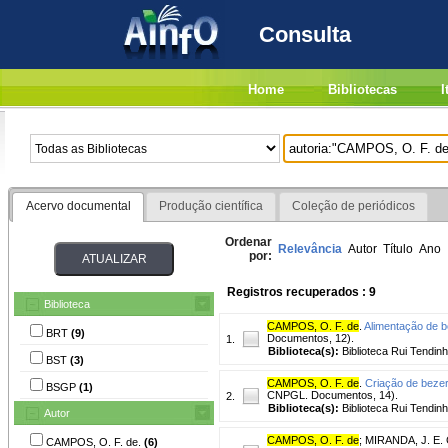
Consulta
Home
Bibliotecas
I
Acervo documental
Produção científica
Coleção de periódicos
Ordenar
Relevância
Autor
Título
Ano
por:
Registros recuperados : 9
Biblioteca
CAMPOS, O. F. de
.
Alimentação de b
BRT
(9)
Documentos, 12).
1.
Biblioteca(s):
Biblioteca Rui Tendinh
BST
(3)
CAMPOS, O. F. de
.
Criação de beze
BSGP
(1)
CNPGL. Documentos, 14).
2.
Biblioteca(s):
Biblioteca Rui Tendinh
Autor
CAMPOS, O. F. de
;
MIRANDA, J. E. 
CAMPOS, O. F. de.
(6)