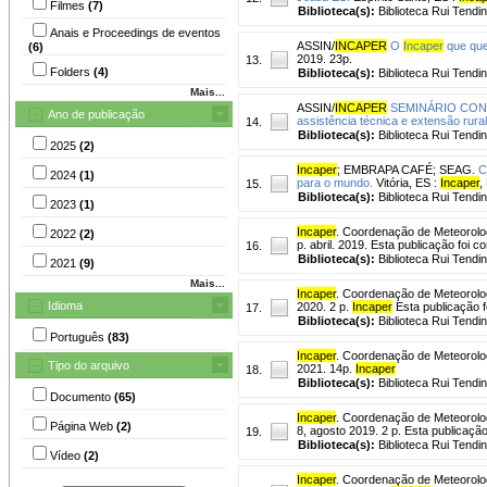
Filmes
(7)
Biblioteca(s):
Biblioteca Rui Tendi
Anais e Proceedings de eventos
ASSIN/
INCAPER
O
Incaper
que que
(6)
2019. 23p.
13.
Folders
(4)
Biblioteca(s):
Biblioteca Rui Tendi
Mais...
ASSIN/
INCAPER
SEMINÁRIO CON
Ano de publicação
assistência técnica e extensão rural
14.
Biblioteca(s):
Biblioteca Rui Tendi
2025
(2)
Incaper
;
EMBRAPA CAFÉ
;
SEAG.
C
2024
(1)
para o mundo.
Vitória, ES :
Incaper
,
15.
Biblioteca(s):
Biblioteca Rui Tendi
2023
(1)
Incaper
. Coordenação de Meteorolo
2022
(2)
p. abril. 2019. Esta publicação foi
16.
Biblioteca(s):
Biblioteca Rui Tendi
2021
(9)
Mais...
Incaper
. Coordenação de Meteorolo
Idioma
2020. 2 p.
Incaper
Esta publicação 
17.
Biblioteca(s):
Biblioteca Rui Tendi
Português
(83)
Incaper
. Coordenação de Meteorolo
Tipo do arquivo
2021. 14p.
Incaper
18.
Biblioteca(s):
Biblioteca Rui Tendi
Documento
(65)
Incaper
. Coordenação de Meteorolo
Página Web
(2)
8, agosto 2019. 2 p. Esta publicaçã
19.
Biblioteca(s):
Biblioteca Rui Tendi
Vídeo
(2)
Incaper
. Coordenação de Meteorolo