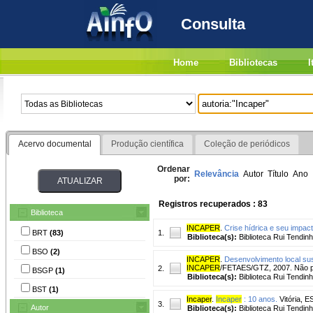
Consulta
Home
Bibliotecas
I
Acervo documental
Produção científica
Coleção de periódicos
Ordenar
Relevância
Autor
Título
Ano
por:
Registros recuperados : 83
Biblioteca
INCAPER
.
Crise hídrica e seu impac
BRT
(83)
1.
Biblioteca(s):
Biblioteca Rui Tendinh
BSO
(2)
INCAPER
.
Desenvolvimento local sust
INCAPER
/FETAES/GTZ, 2007. Não 
2.
BSGP
(1)
Biblioteca(s):
Biblioteca Rui Tendinh
BST
(1)
Incaper
.
Incaper
: 10 anos.
Vitória, E
3.
Autor
Biblioteca(s):
Biblioteca Rui Tendinh