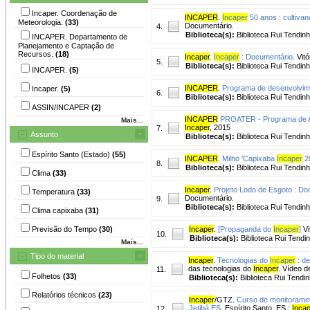
Incaper. Coordenação de
INCAPER
.
Incaper
50 anos : cultivan
Meteorologia.
(33)
Documentário.
4.
Biblioteca(s):
Biblioteca Rui Tendin
INCAPER. Departamento de
Planejamento e Captação de
Recursos.
(18)
Incaper
.
Incaper
: Documentário.
Vitó
5.
Biblioteca(s):
Biblioteca Rui Tendinh
INCAPER.
(5)
INCAPER
.
Programa de desenvolvime
Incaper.
(5)
6.
Biblioteca(s):
Biblioteca Rui Tendinh
ASSIN/INCAPER
(2)
INCAPER
PROATER - Programa de As
Mais...
Incaper
, 2015
7.
Assunto
Biblioteca(s):
Biblioteca Rui Tendinh
Espírito Santo (Estado)
(55)
INCAPER
.
Milho 'Capixaba
Incaper
20
8.
Biblioteca(s):
Biblioteca Rui Tendinh
Clima
(33)
Incaper
.
Projeto Lodo de Esgoto : Do
Temperatura
(33)
Documentário.
9.
Biblioteca(s):
Biblioteca Rui Tendinh
Clima capixaba
(31)
Previsão do Tempo
(30)
Incaper
.
[Propaganda do
Incaper
]
Vi
10.
Biblioteca(s):
Biblioteca Rui Tendi
Mais...
Tipo do material
Incaper
.
Tecnologias do
Incaper
: d
das tecnologias do
Incaper
. Vídeo d
11.
Folhetos
(33)
Biblioteca(s):
Biblioteca Rui Tendin
Relatórios técnicos
(23)
Incaper
/GTZ.
Curso de monitorament
Jetibá ES.
Espírito Santo, ES :
Inca
12.