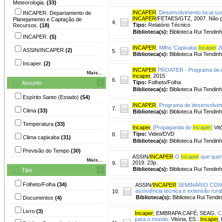
Meteorologia.
(33)
INCAPER
.
Desenvolvimento local sust
INCAPER. Departamento de
INCAPER
/FETAES/GTZ, 2007. Não 
Planejamento e Captação de
4.
Tipo:
Relatório Técnico
Recursos.
(18)
Biblioteca(s):
Biblioteca Rui Tendinh
INCAPER.
(5)
INCAPER
.
Milho 'Capixaba
Incaper
20
ASSIN/INCAPER
(2)
5.
Biblioteca(s):
Biblioteca Rui Tendinh
Incaper.
(2)
INCAPER
PROATER - Programa de As
Mais...
Incaper
, 2015
6.
Tipo:
Folheto/Folha
Assunto
Biblioteca(s):
Biblioteca Rui Tendinh
Espírito Santo (Estado)
(54)
INCAPER
.
Programa de desenvolvime
7.
Clima
(33)
Biblioteca(s):
Biblioteca Rui Tendinh
Temperatura
(33)
Incaper
.
[Propaganda do
Incaper
]
Vit
Tipo:
Video/DVD
8.
Clima capixaba
(31)
Biblioteca(s):
Biblioteca Rui Tendinh
Previsão do Tempo
(30)
ASSIN/
INCAPER
O
Incaper
que quere
Mais...
2019. 23p.
9.
Biblioteca(s):
Biblioteca Rui Tendinh
Tipo
Folheto/Folha
(34)
ASSIN/
INCAPER
SEMINÁRIO CON
assistência técnica e extensão rural
10.
Biblioteca(s):
Biblioteca Rui Tendi
Documentos
(4)
Livro
(3)
Incaper
;
EMBRAPA CAFÉ
;
SEAG.
C
para o mundo.
Vitória, ES :
Incaper
,