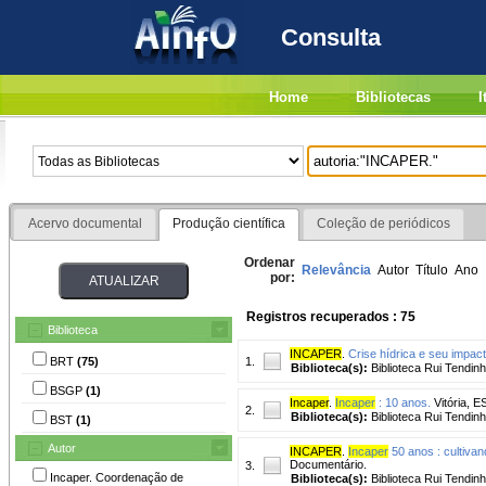
Consulta
Home
Bibliotecas
I
Acervo documental
Produção científica
Coleção de periódicos
Ordenar
Relevância
Autor
Título
Ano
por:
Registros recuperados : 75
Biblioteca
INCAPER
.
Crise hídrica e seu impac
BRT
(75)
1.
Biblioteca(s):
Biblioteca Rui Tendinh
BSGP
(1)
Incaper
.
Incaper
: 10 anos.
Vitória, E
2.
Biblioteca(s):
Biblioteca Rui Tendinh
BST
(1)
Autor
INCAPER
.
Incaper
50 anos : cultivan
Documentário.
3.
Incaper. Coordenação de
Biblioteca(s):
Biblioteca Rui Tendinh