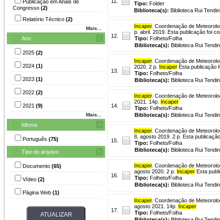
11.
Publicação em Anais de
Tipo:
Folder
Congresso
(2)
Biblioteca(s):
Biblioteca Rui Tendin
Relatório Técnico
(2)
Incaper
. Coordenação de Meteorolo
Mais...
p. abril. 2019. Esta publicação foi
12.
Ano
Tipo:
Folheto/Folha
Biblioteca(s):
Biblioteca Rui Tendi
2025
(2)
Incaper
. Coordenação de Meteorolo
2024
(1)
2020. 2 p.
Incaper
Esta publicação 
13.
Tipo:
Folheto/Folha
2023
(1)
Biblioteca(s):
Biblioteca Rui Tendi
2022
(2)
Incaper
. Coordenação de Meteorolo
2021. 14p.
Incaper
2021
(9)
14.
Tipo:
Folheto/Folha
Mais...
Biblioteca(s):
Biblioteca Rui Tendi
Idioma
Incaper
. Coordenação de Meteorolo
8, agosto 2019. 2 p. Esta publicaçã
Português
(75)
15.
Tipo:
Folheto/Folha
Biblioteca(s):
Biblioteca Rui Tendi
Tipo do arquivo
Incaper
. Coordenação de Meteorolo
Documento
(65)
agosto 2020. 2 p.
Incaper
Esta publ
16.
Tipo:
Folheto/Folha
Vídeo
(2)
Biblioteca(s):
Biblioteca Rui Tendi
Página Web
(1)
Incaper
. Coordenação de Meteorolo
agosto 2021. 14p.
Incaper
17.
Tipo:
Folheto/Folha
Biblioteca(s):
Biblioteca Rui Tendi